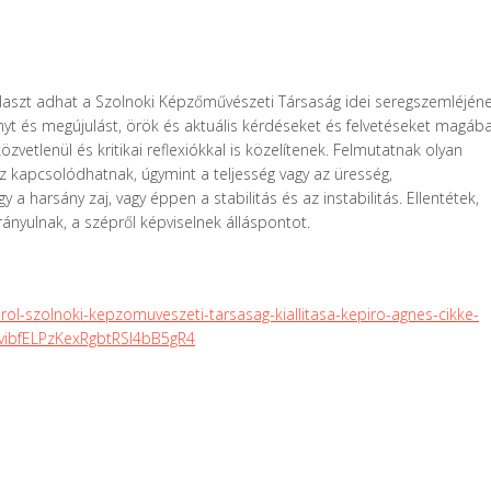
választ adhat a Szolnoki Képzőművészeti Társaság idei seregszemléjén
ányt és megújulást, örök és aktuális kérdéseket és felvetéseket magáb
zvetlenül és kritikai reflexiókkal is közelítenek. Felmutatnak olyan
z kapcsolódhatnak, úgymint a teljesség vagy az üresség,
 a harsány zaj, vagy éppen a stabilitás és az instabilitás. Ellentétek,
ányulnak, a szépről képviselnek álláspontot.
l-szolnoki-kepzomuveszeti-tarsasag-kiallitasa-kepiro-agnes-cikke-
vibfELPzKexRgbtRSl4bB5gR4