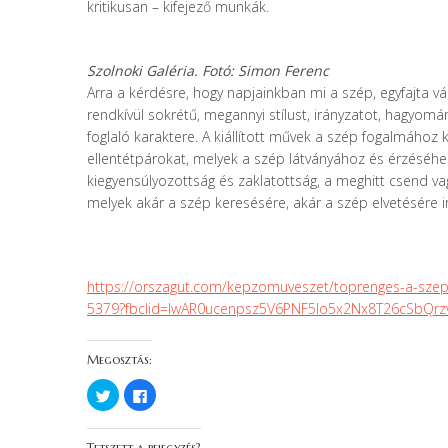
kritikusan – kifejező munkák.
Szolnoki Galéria.
Fotó: Simon Ferenc
Arra a kérdésre, hogy napjainkban mi a szép, egyfajta 
rendkívül sokrétű, megannyi stílust, irányzatot, hagyom
foglaló karaktere. A kiállított művek a szép fogalmához kö
ellentétpárokat, melyek a szép látványához és érzéséhe
kiegyensúlyozottság és zaklatottság, a meghitt csend vagy
melyek akár a szép keresésére, akár a szép elvetésére ir
https://orszagut.com/kepzomuveszet/toprenges-a-szepro
5379?fbclid=IwAR0ucenpsz5V6PNF5lo5x2Nx8T26cSbQrz
Megosztás:
K
F
a
a
t
c
t
e
i
b
Tetszett a bejegyzés?