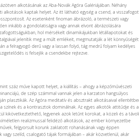
zázötven alkotásának az Aba-Novák Agóra Galériájában. Néhány
i alkotások kaptak helyet. Az itt látható egység a csend, a visszafogot
sszpontosít. Az esetenként finoman ábrázoló, a természeti vagy
ntően inkább a gondolatiságra vagy annak elvont ábrázolására
sszafogottságukban, hol mérsékelt dinamikájukban létállapotokat és
talgiával jelenítik meg a múlt emlékeit, megmutatják a lét könnyűségét
után a felragyogó derű vagy a lassan folyó, tág medrű folyam kedélyes
igetelődés is felsejlik a csendekbe rejtezve.
b mint száz műve kapott helyet, a kiállítás – ahogy a képzőművészeti
ominanciájú, de szép számmal vannak jelen a karzaton hangsúlyos
án plasztikák. Az Agóra meditatív és absztrakt alkotásaival ellentétbe
, a színek és a kontrasztok dominálnak. Az egyes alkotók attitűdje és a
 kikövetkeztethető, legyenek azok letűnt korokat, a közeli és a távol
 kíméletlen realizmussal felidéző alkotások, az ember környezetbe
 művek, felgyorsult korunk zaklatott rohanásának vagy éppen
 vagy szelíd, csalogató tájak formájában – akár közvetlenül, akár