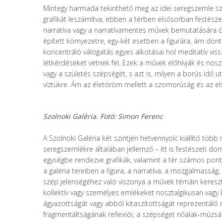
Mintegy harmada tekinthető meg az idei seregszemle s
grafikát leszámítva, ebben a térben elsősorban festészet
narratíva vagy a narratívamentes művek bemutatására ö
épített környezetre, egy-két esetben a figurára, ám dö
koncentráló válogatás egyes alkotásai hol meditatív vi
létkérdéseket vetnek fel. Ezek a művek előhívják és nosz
vagy a születés szépségét, s azt is, milyen a borús idő 
víztükre. Ám az életöröm mellett a szomorúság és az elsz
Szolnoki Galéria.
Fotó: Simon Ferenc
A Szolnoki Galéria két szintjén hetvennyolc kiállító töb
seregszemlékre általában jellemző – itt is festészeti d
egységbe rendezve grafikák, valamint a tér számos pontj
a galéria tereiben a figura, a narratíva, a mozgalmasság
szép jelenségéhez való viszonya a művek témáin keresztül
kollektív vagy személyes emlékeket nosztalgikusan vagy
ágyazottságát vagy abból kitaszítottságát reprezentáló
fragmentáltságának reflexiói, a szépséget nőalak-múzsák