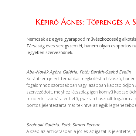
Képiró Ágnes: Töprengés a 
Nemcsak az egyre gyarapodó művészközösség alkotásai
Társaság éves seregszemléi, hanem olyan csoportos nagy
jegyében szerveződnek.
Aba-Novák Agóra Galéria. Fotó: Baráth-Szabó Evelin
Korántsem jelent tematikai megkötést a hívószó, hane
fogalomhoz szorosabban vagy lazábban kapcsolódjon a ki
szerveződött, melyhez látszólag igen könnyű kapcsolódni
mindenki számára érthető, gyakran használt fogalom a m
pontos jelentéstartalmát tekintve az egyik legnehezebb
Szolnoki Galéria.
Fotó: Simon Ferenc
A szép az antikvitásban a jót és az igazat is jelentette