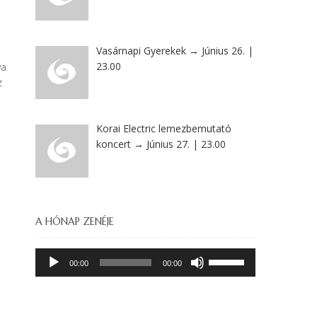
Vasárnapi Gyerekek → Június 26. |
23.00
va
z
Korai Electric lemezbemutató
koncert → Június 27. | 23.00
A HÓNAP ZENÉJE
Audió
A
00:00
00:00
lejátszó
hangerő
növeléséhez,
illetőleg