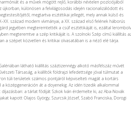
harmóniát és a művek mögött rejlő, korábbi névtelen pozíciójából
 újkorban, különösen a felvilágosodás idején racionalizálódott és
gtestesítőjétől, megtartva esztétikai jellegét, mely annak külső és
IX–XX. század modern vívmányai, a XX. század első felének háborús
gárd jegyében megteremtették a csúf esztétikáját is, ezáltal lerombol
en megteremtve a szép kritikáját is. A szolnoki Szép című kiállítás a
n a szépet közvetlen és kritikai olvasatában is a néző elé tárja.
alériában látható kiállítás száztizennégy alkotó másfélszáz művét
zeti Társaság, a kiállítók földrajzi lefedettsége jóval túlmutat a
on túli területek számos pontjáról képviselteti magát a kortárs
ől a középgeneráción át a doyenekig. Az idén tizedik alkalommal
jazásban: a tárlat fődíját Szkok Iván érdemelte ki, az Aba-Novák
íjakat kapott Olajos György, Szurcsik József, Szabó Franciska, Dorogi