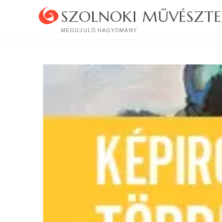
Skip
SZOLNOKI MŰVÉSZTE
to
content
MEGÚJULÓ HAGYOMÁNY