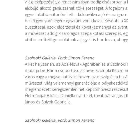
világ leképezését, a reneszánszban pedig elsősorban a 
előbújó alkotó géniuszának tökéletességét. A fogalom az
egyre inkább autonóm lett – különválva a jó és az igaz me
belső gyönyörűségére egyaránt vonatkozik. Később, a X
pusztításai, azok előérzetei és következményei az avant
a művészet addig kizárólagos szépalkotási szerepét, egyb
utóbb említett gondolatnak a jegyeit is hordozza, ahogya
Szolnoki Galéria.
Fotó: Simon Ferenc
A két helyszínen, az Aba-Novák Agórában és a Szolnoki G
mutatja be. Bár a csoportosulás neve Szolnoki Képzőművés
város vagy a megye határain, hiszen az ország és a határ
művészeti világ valamennyi generációja: a pályakezdőkt
megrendezett seregszemlén hét képzőművész részesült dí
Életműdíjat Bikácsi Daniella nyerte el, továbbá rangos d
János és Sulyok Gabriella.
Szolnoki Galéria.
Fotó: Simon Ferenc