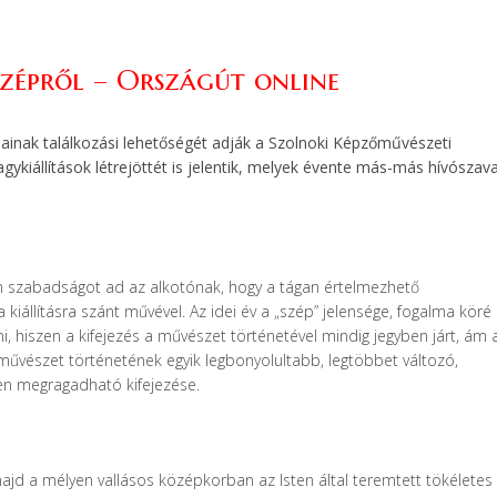
Szépről – Országút online
nak találkozási lehetőségét adják a Szolnoki Képzőművészeti
kiállítások létrejöttét is jelentik, melyek évente más-más hívószav
m szabadságot ad az alkotónak, hogy a tágan értelmezhető
állításra szánt művével. Az idei év a „szép” jelensége, fogalma köré
, hiszen a kifejezés a művészet történetével mindig jegyben járt, ám 
űvészet történetének egyik legbonyolultabb, legtöbbet változó,
en megragadható kifejezése.
, majd a mélyen vallásos középkorban az Isten által teremtett tökéletes