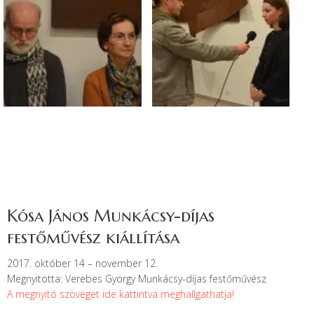
Kósa János Munkácsy-díjas
festőművész kiállítása
2017. október 14 – november 12.
Megnyitotta: Verebes György Munkácsy-díjas festőművész
A megnyitó szöveget ide kattintva meghallgathatja!