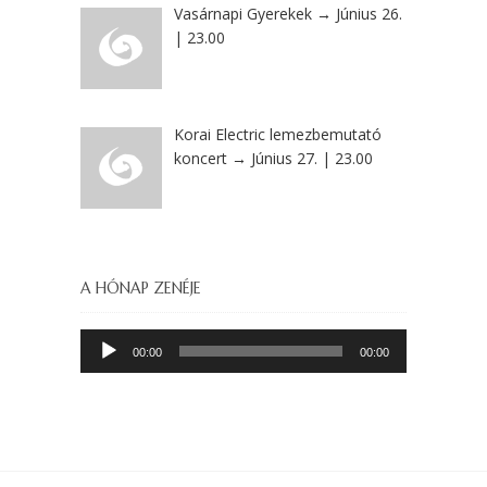
Vasárnapi Gyerekek → Június 26.
| 23.00
Korai Electric lemezbemutató
koncert → Június 27. | 23.00
A HÓNAP ZENÉJE
Audió
00:00
00:00
lejátszó