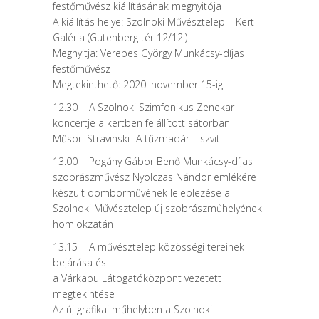
festőművész kiállításának megnyitója
A kiállítás helye: Szolnoki Művésztelep – Kert
Galéria (Gutenberg tér 12/12.)
Megnyitja: Verebes György Munkácsy-díjas
festőművész
Megtekinthető: 2020. november 15-ig
12.30 A Szolnoki Szimfonikus Zenekar
koncertje a kertben felállított sátorban
Műsor: Stravinski- A tűzmadár – szvit
13.00 Pogány Gábor Benő Munkácsy-díjas
szobrászművész Nyolczas Nándor emlékére
készült domborművének leleplezése a
Szolnoki Művésztelep új szobrászműhelyének
homlokzatán
13.15 A művésztelep közösségi tereinek
bejárása és
a Várkapu Látogatóközpont vezetett
megtekintése
Az új grafikai műhelyben a Szolnoki