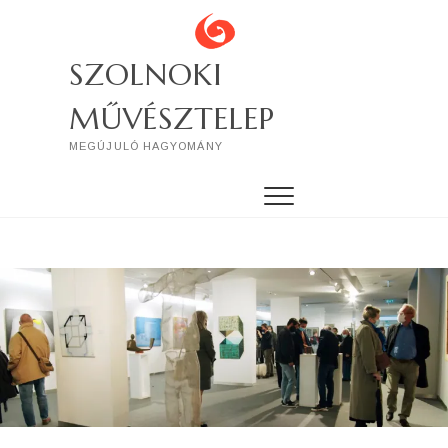
Skip
to
content
SZOLNOKI
MŰVÉSZTELEP
MEGÚJULÓ HAGYOMÁNY