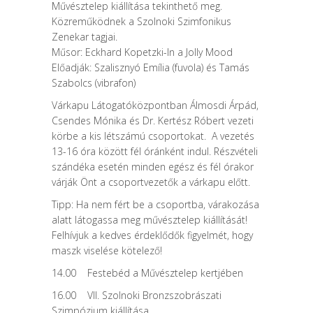
Művésztelep kiállítása tekinthető meg.
Közreműködnek a Szolnoki Szimfonikus
Zenekar tagjai.
Műsor: Eckhard Kopetzki-In a Jolly Mood
Előadják: Szalisznyó Emília (fuvola) és Tamás
Szabolcs (vibrafon)
Várkapu Látogatóközpontban Álmosdi Árpád,
Csendes Mónika és Dr. Kertész Róbert vezeti
körbe a kis létszámú csoportokat. A vezetés
13-16 óra között fél óránként indul. Részvételi
szándéka esetén minden egész és fél órakor
várják Önt a csoportvezetők a várkapu előtt.
Tipp: Ha nem fért be a csoportba, várakozása
alatt látogassa meg művésztelep kiállítását!
Felhívjuk a kedves érdeklődők figyelmét, hogy
maszk viselése kötelező!
14.00 Festebéd a Művésztelep kertjében
16.00 VII. Szolnoki Bronzszobrászati
Szimpózium kiállítása