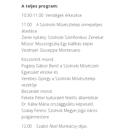
A teljes program:
10.30-11.00 Vendégek érkezése
11.00 A Szolnoki Művésztelep ünnepélyes
átadása
Zenei nyitány: Szolnoki Szimfonikus Zenekar
Műsor: Muszorgszkij-Egy kiállítás képei
Vezényel: Giuseppe Montesano
Köszöntőt mond:
Pogány Gábor Benő a Szolnoki Művészeti
Egyesület elnöke és
Verebes György a Szolnoki Művésztelep
vezetője
Beszédet mond:
Fekete Péter kultúráért felelős államtitkár
Dr. Kállai Mária országgyűlési képviselő
Szalay Ferenc Szolnok Megyei Jogú Város
polgármestere
12.00 Szabó Ábel Munkácsy-díjas