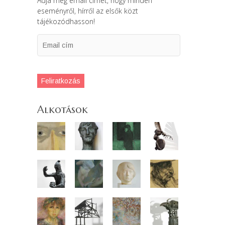
Adja meg email címét, hogy minden
eseményről, hírről az elsők közt
tájékozódhasson!
Email
cím
Feliratkozás
Alkotások