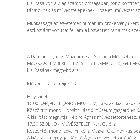
kiállítása volt a világ számos országában, több kontin
tárlatoknak és művésztelepeknek. Közéleti, művészet sz
Munkássága az egyetemes humánum örökérvényű kérdései
eszköztárat vonultat fel, ám a közvetített tartalmak ezek
A Damjanich János Múzeum és a Szolnoki Művésztelep ti
Művész AZ EMBERI LÉTEZÉS TESTFORMÁI című, két helyszí
kiállításának megnyitójára:
Időpont: 2025. május 10.
Helyszínek:
16:00 DAMJANICH JÁNOS MÚZEUM, Időszaki kiállítások t
Köszöntőt mond: Horváth László múzeumigazgató és Káll
A kiállítást megnyitja: Képiró Ágnes művészettörténész, a 
17:30 SZOLNOKI MŰVÉSZTELEP, Kert Galéria
Köszöntőt mond: Lévai Anikó, a Magyar Ökumenikus Segé
A kiállítást megnyitja: Képiró Ágnes művészettörténész