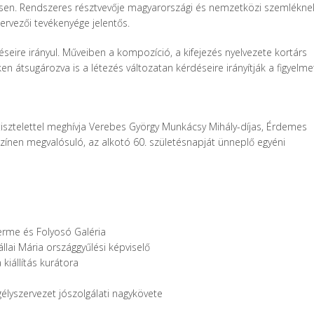
ensen. Rendszeres résztvevője magyarországi és nemzetközi szemlékne
ervezői tevékenyége jelentős.
re irányul. Műveiben a kompozíció, a kifejezés nyelvezete kortárs
en átsugározva is a létezés változatan kérdéseire irányítják a figyelme
sztelettel meghívja Verebes György Munkácsy Mihály-díjas, Érdemes
nen megvalósuló, az alkotó 60. születésnapját ünneplő egyéni
erme és Folyosó Galéria
ai Mária országgyűlési képviselő
kiállítás kurátora
lyszervezet jószolgálati nagykövete