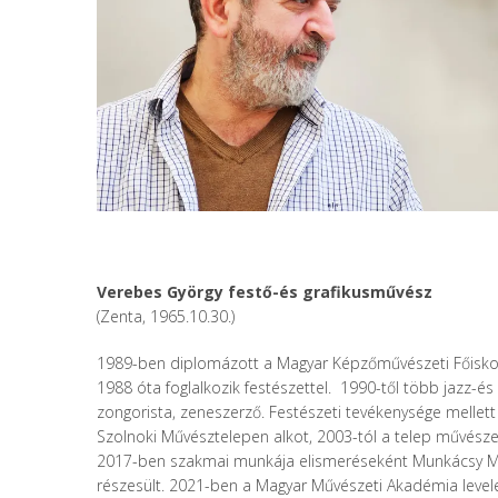
Verebes György festő-és grafikusművész
(Zenta, 1965.10.30.)
1989-ben diplomázott a Magyar Képzőművészeti Főiskola
1988 óta foglalkozik festészettel. 1990-től több jazz-é
zongorista, zeneszerző. Festészeti tevékenysége mellett
Szolnoki Művésztelepen alkot, 2003-tól a telep művészet
2017-ben szakmai munkája elismeréseként Munkácsy M
részesült. 2021-ben a Magyar Művészeti Akadémia levele