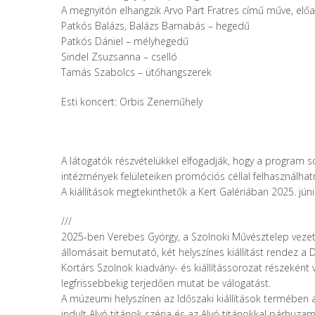
A megnyitón elhangzik Arvo Pärt Fratres című műve, előa
Patkós Balázs, Balázs Barnabás – hegedű
Patkós Dániel – mélyhegedű
Sindel Zsuzsanna – cselló
Tamás Szabolcs – ütőhangszerek
Esti koncert: Orbis Zeneműhely
A látogatók részvételükkel elfogadják, hogy a program s
intézmények felületeiken promóciós céllal felhasználhat
A kiállítások megtekinthetők a Kert Galériában 2025. jú
///
2025-ben Verebes György, a Szolnoki Művésztelep vezet
állomásait bemutató, két helyszínes kiállítást rendez a
Kortárs Szolnok kiadvány- és kiállítássorozat részeként 
legfrissebbekig terjedően mutat be válogatást.
A múzeumi helyszínen az Időszaki kiállítások termében 
indult Alvó titánok széria és az Alvó titánokkal párhuz