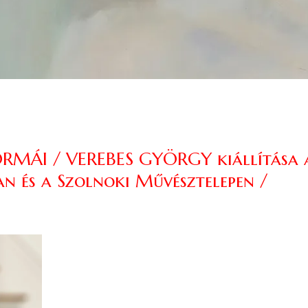
RMÁI / VEREBES GYÖRGY kiállítása 
 és a Szolnoki Művésztelepen /