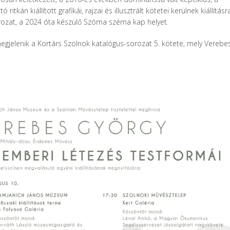
án kiállított grafikái, rajzai és illusztrált kötetei kerülnek kiállításra
orozat, a 2024 óta készülő Szóma széma kap helyet.
gjelenik a Kortárs Szolnok katalógus-sorozat 5. kötete, mely Verebe