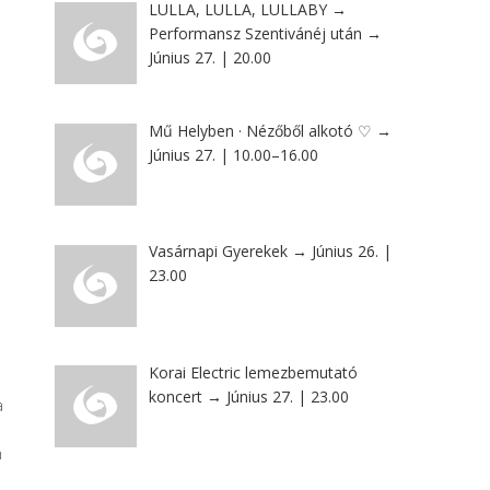
LULLA, LULLA, LULLABY →
Performansz Szentivánéj után →
Június 27. | 20.00
Mű Helyben · Nézőből alkotó ♡ →
Június 27. | 10.00–16.00
Vasárnapi Gyerekek → Június 26. |
23.00
Korai Electric lemezbemutató
koncert → Június 27. | 23.00
a
n