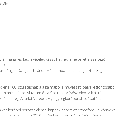
dják:
orán hang- és képfelvételek készülhetnek, amelyeket a szervező
nak.
nius 21-ig, a Damjanich János Múzeumban 2025. augusztus 3-ig.
őjének 60. születésnapja alkalmából a művészeti pálya legfontosabb
 Damjanich János Múzeum és a Szolnoki Művésztelep. A kiállítás a
valósul meg. A tárlat Verebes György legkorábbi alkotásaitól a
a két korábbi sorozat elemei kapnak helyet: az ezredforduló környék
amosan keletkezett, a 2010-es években dominánssá vált képciklus, a