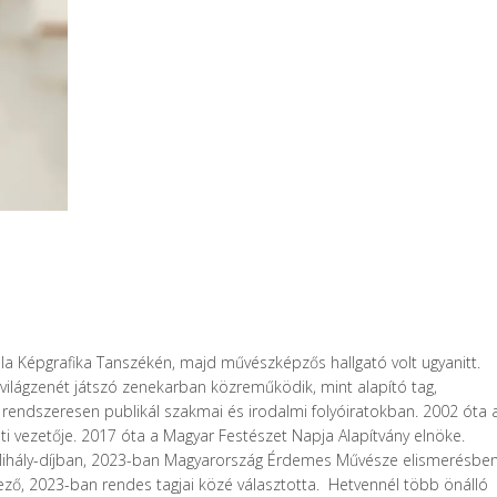
 Képgrafika Tanszékén, majd művészképzős hallgató volt ugyanitt.
s világzenét játszó zenekarban közreműködik, mint alapító tag,
 rendszeresen publikál szakmai és irodalmi folyóiratokban. 2002 óta 
i vezetője. 2017 óta a Magyar Festészet Napja Alapítvány elnöke.
ihály-díjban, 2023-ban Magyarország Érdemes Művésze elismerésbe
ző, 2023-ban rendes tagjai közé választotta. Hetvennél több önálló