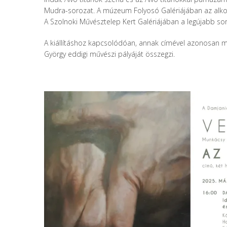
Mudra-sorozat. A múzeum Folyosó Galériájában az alkotó ritk
A Szolnoki Művésztelep Kert Galériájában a legújabb s
A kiállításhoz kapcsolódóan, annak címével azonosan me
György eddigi művészi pályáját összegzi.