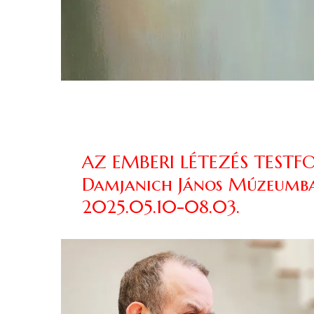
AZ EMBERI LÉTEZÉS TESTFO
Damjanich János Múzeumban
2025.05.10-08.03.