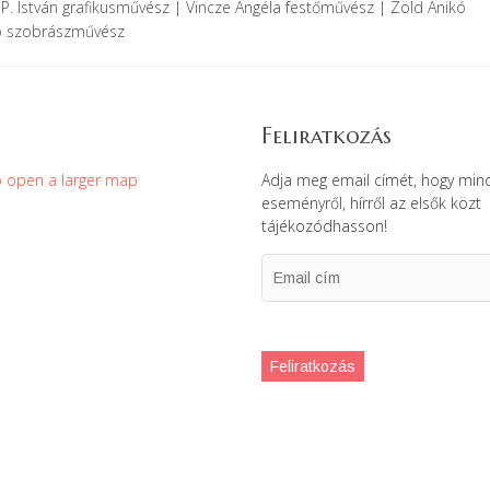
P. István grafikusművész | Vincze Angéla festőművész | Zöld Anikó
kó szobrászművész
Feliratkozás
Adja meg email címét, hogy min
eseményről, hírről az elsők közt
tájékozódhasson!
Email
cím
Feliratkozás