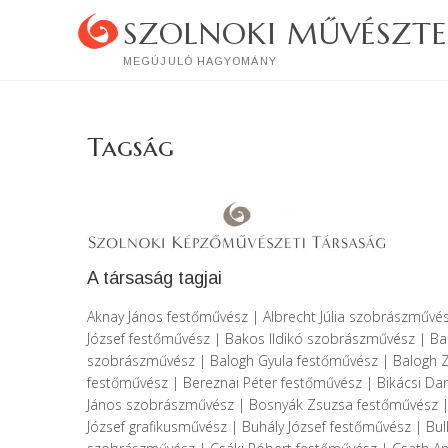
Skip
SZOLNOKI MŰVÉSZTE
to
content
MEGÚJULÓ HAGYOMÁNY
Tagság
A társaság tagjai
Aknay János festőművész | Albrecht Júlia szobrászművé
József festőművész | Bakos Ildikó szobrászművész | Ba
szobrászművész | Balogh Gyula festőművész | Balogh 
festőművész | Bereznai Péter festőművész | Bikácsi D
János szobrászművész | Bosnyák Zsuzsa festőművész | 
József grafikusművész | Buhály József festőművész | B