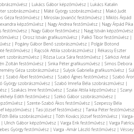
zobrászművész | Lukács Gábor képzőművész | Lukács Katalin
éter szobrászművész | Máté György szobrászművész | Makó Judit
 Géza festőművész | Miroslav Jovančić festőművész | Miklós Árpád
lexandra képzőművész | Nagy Andrea festőművész | Nagy Árpád Pika
s festőművész | Nagy Gábor festőművész | Nayg István képzőművész
zőművész | Orosz István grafikusművész | Palkó Tibor festőművész |
művész | Pogány Gábor Benő szobrászművész | Polgár Botond
é festőművész | Rajcsók Attila szobrászművész | Rékassy Eszter
ert szobrászművész | Rózsa Luca Sára festőművész | Sárközi Antal
én Zoltán festőművész | Sinka Péter grafikusművész | Simos Debora
remény Géza szobrászművész | Sulyok Gabriella grafikusművész | Sül
z | Szabó Ábel festőművész | Szabó Ágnes festőművész | Szabó Áro
ó György szobrászművész | Szabó Imrefia Béla szobrászművész |
 | Szakács Imre festőművész | Szalai Attila képzőművész | Szanyi
ékhelyi Edith festőművész | Székó Gábor szobrászművész |
pzőművész | Szente-Szabó Ákos festőművész | Szepessy Béla
zsef képzőművész | Tasi József festőművész | Tanka Péter festőművész
| Tóth Béla szobrászművész | Tóth Kovács József festőművész | Varga-
Ulrich Gábor képzőművész | Varga Erik festőművész | Varga Patríci
ebes György festőművész | Varga -Amár László festőművész | Véssey