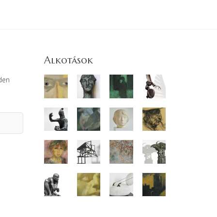
Alkotások
den