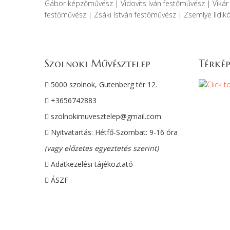
Gábor képzőművész | Vidovits Iván festőművész | Vikár 
festőművész | Zsáki István festőművész | Zsemlye Ildi
Szolnoki Művésztelep
Térkép
5000 szolnok, Gutenberg tér 12.
+3656742883
szolnokimuvesztelep@gmail.com
Nyitvatartás: Hétfő-Szombat: 9-16 óra
(vagy előzetes egyeztetés szerint)
Adatkezelési tájékoztató
ÁSZF