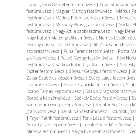
Lóránt János Demeter festőművész | Lous Stuijfzand s
festőművész | Magyari Márton festőművész | Márkus P
festőművész | Márkus Péter szobrászművész | Mészáros
festőművész | Muzsnay Ákos grafikusművész | Nádas A
festőművész | Nagy Attila szobrászművész | Nagy Déne
Nagy Katalin Matild grafikusművész | Nemes László kép
Pieronymus Kosch festőművész | Piti Zsuzsanna festő
szobrászművész | Puha Ferenc festőművész | Posta Mát
grafikusművész | Reskó György festőművész | Révi Norb
festőművész | Sárközi Róbert grafikusművész | Sebesty
Eszter festőművész | Soosur Georgius festőművész | St
Zakar Szabolcs képzőművész | Sváby Lajos festőművés
szobrászművész | Szabó Franciska festőművész | Szab
Szabó Tamás képzőművész | Szabó Virág szobrászművész
Borbála képzőművész | Székely Beáta festőművész | Sz
Szemadám György képzőművész | Szenteczky Csaba ké
grafikusművész | Szkok Iván festőművész | Szurcsik Jó
| Tayer Patrik festőművész | Tenk László festőművész 
Amár László képzőművész | Török Gábor képzőművész | 
Minerva festőművész | Varga Éva szobrászművész | Ver