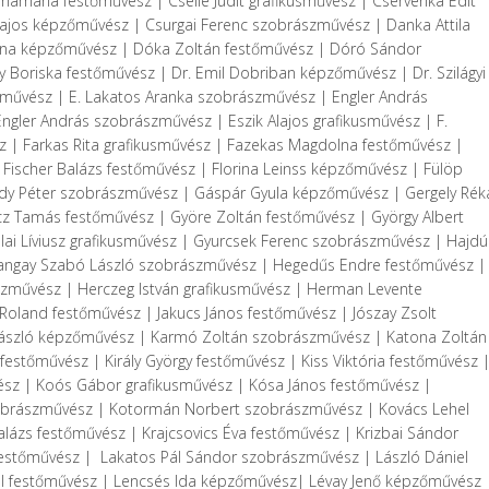
amária festőművész | Cselle Judit grafikusművész | Cservenka Edit
ajos képzőművész | Csurgai Ferenc szobrászművész | Danka Attila
tina képzőművész | Dóka Zoltán festőművész | Dóró Sándor
oriska festőművész | Dr. Emil Dobriban képzőművész | Dr. Szilágyi
művész | E. Lakatos Aranka szobrászművész | Engler András
ler András szobrászművész | Eszik Alajos grafikusművész | F.
 | Farkas Rita grafikusművész | Fazekas Magdolna festőművész |
 Fischer Balázs festőművész | Florina Leinss képzőművész | Fülöp
idy Péter szobrászművész | Gáspár Gyula képzőművész | Gergely Rék
z Tamás festőművész | Györe Zoltán festőművész | György Albert
ai Líviusz grafikusművész | Gyurcsek Ferenc szobrászművész | Hajdú
 Hangay Szabó László szobrászművész | Hegedűs Endre festőművész |
zművész | Herczeg István grafikusművész | Herman Levente
Roland festőművész | Jakucs János festőművész | Jószay Zsolt
László képzőművész | Karmó Zoltán szobrászművész | Katona Zoltán
estőművész | Király György festőművész | Kiss Viktória festőművész 
ész | Koós Gábor grafikusművész | Kósa János festőművész |
brászművész | Kotormán Norbert szobrászművész | Kovács Lehel
lázs festőművész | Krajcsovics Éva festőművész | Krizbai Sándor
a festőművész | Lakatos Pál Sándor szobrászművész | László Dániel
al festőművész | Lencsés Ida képzőművész| Lévay Jenő képzőművész 