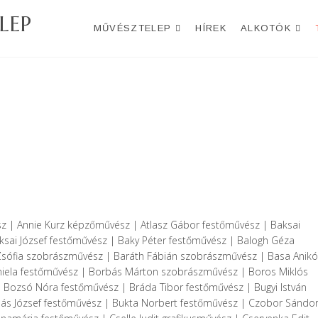
LEP
MŰVÉSZTELEP
HÍREK
ALKOTÓK
sz | Annie Kurz képzőművész | Atlasz Gábor festőművész | Baksai
ksai József festőművész | Baky Péter festőművész | Balogh Géza
Zsófia szobrászművész | Baráth Fábián szobrászművész | Basa Anikó
aniela festőművész | Borbás Márton szobrászművész | Boros Miklós
Bozsó Nóra festőművész | Bráda Tibor festőművész | Bugyi István
ullás József festőművész | Bukta Norbert festőművész | Czobor Sándo