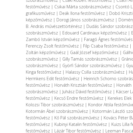
szobrászművész | Csáki Róbert festőművész | Csath Ann
festőművész | Csikai Márta szobrászművész | Csontó L
grafikusművész | Deák Ilona festőművész | Dobó Krisz
képzőművész | Dorogi János szobrászművész | Dömény B
B. András művészettörténész | Dudás Sándor szobrász
szobrászművész | Edouard Cardinaux képzőművész | Eng
Zambó István képzőművész | Faragó Ágnes festőművész
Ferenczy Zsolt festőművész | Filp Csaba festőművész |
Zoltán képzőművész | Gaál József képzőművész | Gálh
szobrászművész | Gilly Tamás szobrászművész | Gránic
szobrászművész | Györfi Sándor szobrászművész | Gyul
Kinga festőművész | Halassy Csilla szobrászművész |
Hermkens Edit festőművész | Heinrich Schorno szobrás
festőművész | Horváth Krisztián festőművész | Horváth 
szobrászművész | Juhász Dávid festőművész | Kácser 
festőművész | Kecső Endre festőművész | Kerekes Elek f
Kolozsi Tibor szobrászművész | Kondor Attila festőműv
Kotormán Ábel szobrászművész | Kotormán László szo
festőművész | Kő Pál szobrászművész | Kovács Péter Ba
festőművész | Kubinyi Katalin festőművész | Kuizs Lill
festőművész | Lázár Tibor festőművész | Leeman Pasc