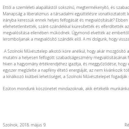
Ettől a szemléleti alapállástól sokszínű, megtermékenyítő, és szabad
Manapság a liberalizmus a társadalmi együttélésre vonatkoztatott l
irányba keressük ennek helyes felfogását és megvalósítását? Ebben 
ellehetetlenítették, szánt-szándékkal kiüresítették és elferdítették
megvalósítása ellenében működnek. Úgymond elvették az embertől 
leromboljanak a megvalósító szándék elől. A mi dolgunk, hogy vissza
A Szolnoki Művésztelep alkotói köre anélkül, hogy akár mozgósító akt
mutatni a helyesen felfogott szabadságeszmény megvalósításának 
híven a hagyomány értékrendjéhez igazítja, és meggyőződése, hogy e
egyszer megízlelte a napfény éltető energiáját, az nem kívánkozik t
a kínálkozó kiútbeli lehetőséget, a Szolnoki Művésztelepet fogadják 
Ezúton mondunk köszönetet mindazoknak, akik értékelik munkánkat
Szolnok, 2018. május 9. Révi No