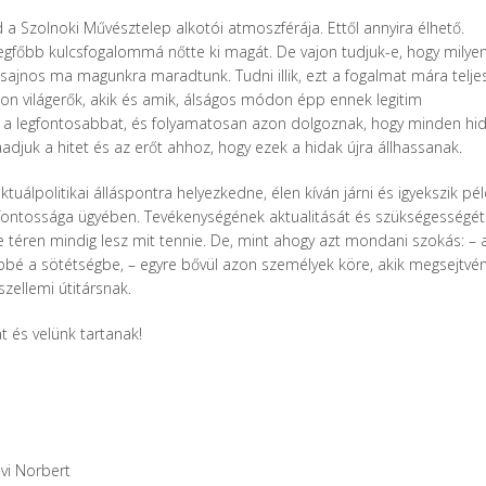
 a Szolnoki Művésztelep alkotói atmoszférája. Ettől annyira élhető.
egfőbb kulcsfogalommá nőtte ki magát. De vajon tudjuk-e, hogy milye
sajnos ma magunkra maradtunk. Tudni illik, ezt a fogalmat mára telje
 azon világerők, akik és amik, álságos módon épp ennek legitim
a legfontosabbat, és folyamatosan azon dolgoznak, hogy minden hi
adjuk a hitet és az erőt ahhoz, hogy ezek a hidak újra állhassanak.
uálpolitikai álláspontra helyezkedne, élen kíván járni és igyekszik pé
fontossága ügyében. Tevékenységének aktualitását és szükségességét
 téren mindig lesz mit tennie. De, mint ahogy azt mondani szokás: – a
öbbé a sötétségbe, – egyre bővül azon személyek köre, akik megsejtvén
szellemi útitársnak.
 és velünk tartanak!
rbert