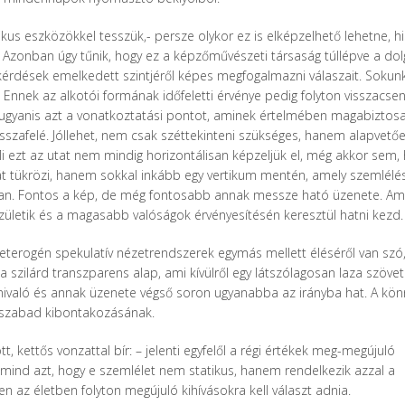
us eszközökkel tesszük,- persze olykor ez is elképzelhető lehetne, h
. Azonban úgy tűnik, hogy ez a képzőművészeti társaság túllépve a do
kérdések emelkedett szintjéről képes megfogalmazni válaszait. Sokun
Ennek az alkotói formának időfeletti érvénye pedig folyton visszacse
eg ugyanis azt a vonatkoztatási pontot, aminek értelmében magabiztos
visszafelé. Jóllehet, nem csak széttekinteni szükséges, hanem alapvető
i ezt az utat nem mindig horizontálisan képzeljük el, még akkor sem, 
át tükrözi, hanem sokkal inkább egy vertikum mentén, amely szemlélés
szó van. Fontos a kép, de még fontosabb annak messze ható üzenete. Am
születik és a magasabb valóságok érvényesítésén keresztül hatni kezd.
heterogén spekulatív nézetrendszerek egymás mellett éléséről van szó
szilárd transzparens alap, ami kívülről egy látszólagosan laza szöve
ivaló és annak üzenete végső soron ugyanabba az irányba hat. A kö
ák szabad kibontakozásának.
kettős vonzattal bír: – jelenti egyfelől a régi értékek meg-megújuló
ersmind azt, hogy e szemlélet nem statikus, hanem rendelkezik azzal a
 az életben folyton megújuló kihívásokra kell választ adnia.