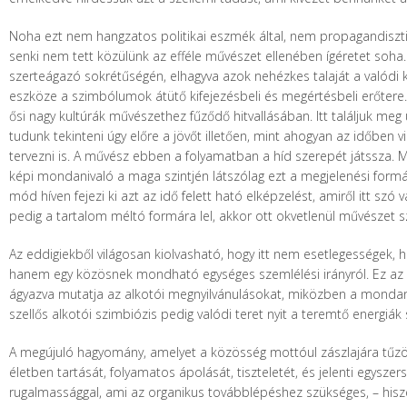
Noha ezt nem hangzatos politikai eszmék által, nem propagandisztik
senki nem tett közülünk az efféle művészet ellenében ígéretet soha
szerteágazó sokrétűségén, elhagyva azok nehézkes talaját a valódi 
eszköze a szimbólumok átütő kifejezésbeli és megértésbeli erőtere. 
ősi nagy kultúrák művészethez fűződő hitvallásában. Itt találjuk m
tudunk tekinteni úgy előre a jövőt illetően, mint ahogyan az időben 
tervezni is. A művész ebben a folyamatban a híd szerepét játssza. M
képi mondanivaló a maga szintjén látszólag ezt a megjelenési form
mód híven fejezi ki azt az idő felett ható elképzelést, amiről itt 
pedig a tartalom méltó formára lel, akkor ott okvetlenül művészet 
Az eddigiekből világosan kiolvasható, hogy itt nem esetlegességek, 
hanem egy közösnek mondható egységes szemlélési irányról. Ez az a 
ágyazva mutatja az alkotói megnyilvánulásokat, miközben a mondan
szellős alkotói szimbiózis pedig valódi teret nyit a teremtő energi
A megújuló hagyomány, amelyet a közösség mottóul zászlajára tűzött, 
életben tartását, folyamatos ápolását, tiszteletét, és jelenti egysz
rugalmassággal, ami az organikus továbblépéshez szükséges, – hiszen