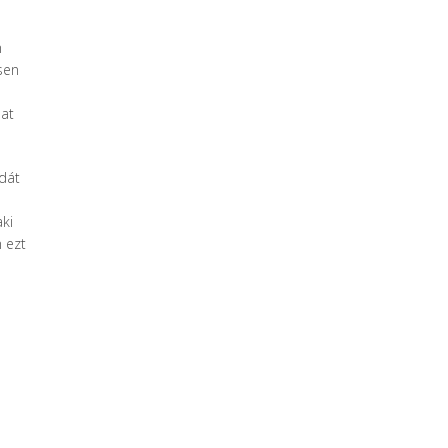
n
sen
dat
ldát
ki
 ezt