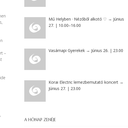
enen
Mű Helyben · Nézőből alkotó ♡ → Június
s,
27. | 10.00–16.00
en
Vasárnapi Gyerekek → Június 26. | 23.00
rt –
st
ide
Korai Electric lemezbemutató koncert →
Június 27. | 23.00
,
A HÓNAP ZENÉJE