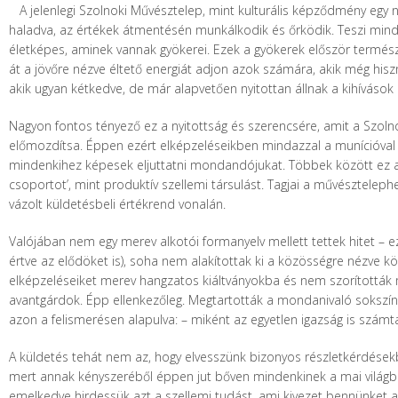
A jelenlegi Szolnoki Művésztelep, mint kulturális képződmény egy 
haladva, az értékek átmentésén munkálkodik és őrködik. Teszi minde
életképes, aminek vannak gyökerei. Ezek a gyökerek először termész
át a jövőre nézve éltető energiát adjon azok számára, akik még hi
akik ugyan kétkedve, de már alapvetően nyitottan állnak a kihívások 
Nagyon fontos tényező ez a nyitottság és szerencsére, amit a Szolno
előmozdítsa. Éppen ezért elképzeléseikben mindazzal a munícióval 
mindenkihez képesek eljuttatni mondandójukat. Többek között ez a s
csoportot’, mint produktív szellemi társulást. Tagjai a művésztel
vázolt küldetésbeli értékrend vonalán.
Valójában nem egy merev alkotói formanyelv mellett tettek hitet – e
értve az elődöket is), soha nem alakítottak ki a közösségre nézve
elképzeléseiket merev hangzatos kiáltványokba és nem szorították m
avantgárdok. Épp ellenkezőleg. Megtartották a mondanivaló sokszínű 
azon a felismerésen alapulva: – miként az egyetlen igazság is szám
A küldetés tehát nem az, hogy elvesszünk bizonyos részletkérdésekbe
mert annak kényszeréből éppen jut bőven mindenkinek a mai világba
emelkedve hirdessük azt a szellemi tudást, ami kivezet bennünket