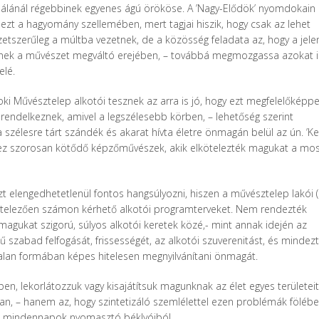
nálánál régebbinek egyenes ágú örököse. A ’Nagy-Elődök’ nyomdokain
zt a hagyomány szellemében, mert tagjai hiszik, hogy csak az lehet
etszerűleg a múltba vezetnek, de a közösség feladata az, hogy a jel
sznek a művészet megváltó erejében, – továbbá megmozgassa azokat i
elé.
ki Művésztelep alkotói tesznek az arra is jó, hogy ezt megfelelőképp
rendelkeznek, amivel a legszélesebb körben, – lehetőség szerint
zélesre tárt szándék és akarat hívta életre önmagán belül az ún. ’Ke
ephez szorosan kötődő képzőművészek, akik elkötelezték magukat a mo
zt elengedhetetlenül fontos hangsúlyozni, hiszen a művésztelep lakói (
 kötelezően számon kérhető alkotói programterveket. Nem rendezték
agukat szigorú, súlyos alkotói keretek közé,- mint annak idején az
szabad felfogását, frissességét, az alkotói szuverenitást, és mindezt
talan formában képes hitelesen megnyilvánítani önmagát.
n, lekorlátozzuk vagy kisajátítsuk magunknak az élet egyes területeit
n, – hanem az, hogy szintetizáló szemlélettel ezen problémák fölébe
 a mindennapok nyomasztó béklyóiból.