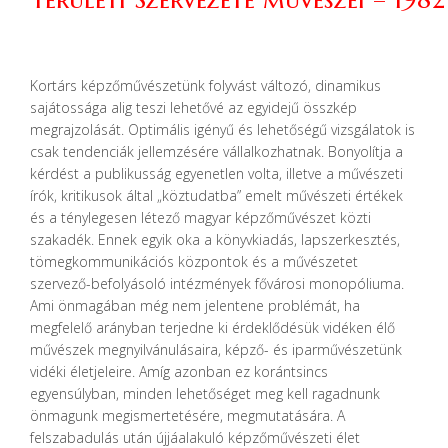
Kortárs képzőművészetünk folyvást változó, dinamikus
sajátossága alig teszi lehetővé az egyidejű összkép
megrajzolását. Optimális igényű és lehetőségű vizsgálatok is
csak tendenciák jellemzésére vállalkozhatnak. Bonyolítja a
kérdést a publikusság egyenetlen volta, illetve a művészeti
írók, kritikusok által „köztudatba” emelt művészeti értékek
és a ténylegesen létező magyar képzőművészet közti
szakadék. Ennek egyik oka a könyvkiadás, lapszerkesztés,
tömegkommunikációs központok és a művészetet
szervező-befolyásoló intézmények fővárosi monopóliuma.
Ami önmagában még nem jelentene problémát, ha
megfelelő arányban terjedne ki érdeklődésük vidéken élő
művészek megnyilvánulásaira, képző- és iparművészetünk
vidéki életjeleire. Amíg azonban ez korántsincs
egyensúlyban, minden lehetőséget meg kell ragadnunk
önmagunk megismertetésére, megmutatására. A
felszabadulás után újjáalakuló képzőművészeti élet