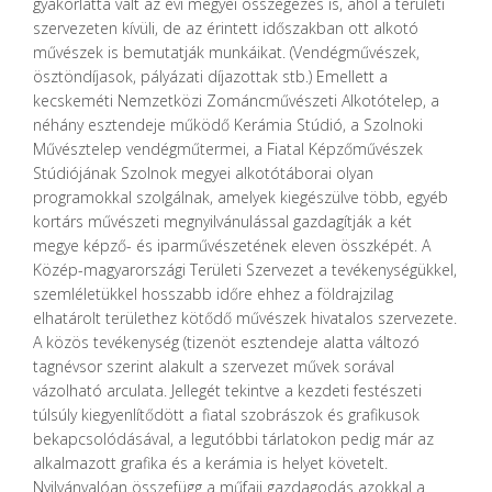
gyakorlattá vált az évi megyei összegezés is, ahol a területi
szervezeten kívüli, de az érintett időszakban ott alkotó
művészek is bemutatják munkáikat. (Vendégművészek,
ösztöndíjasok, pályázati díjazottak stb.) Emellett a
kecskeméti Nemzetközi Zománcművészeti Alkotótelep, a
néhány esztendeje működő Kerámia Stúdió, a Szolnoki
Művésztelep vendégműtermei, a Fiatal Képzőművészek
Stúdiójának Szolnok megyei alkotótáborai olyan
programokkal szolgálnak, amelyek kiegészülve több, egyéb
kortárs művészeti megnyilvánulással gazdagítják a két
megye képző- és iparművészetének eleven összképét. A
Közép-magyarországi Területi Szervezet a tevékenységükkel,
szemléletükkel hosszabb időre ehhez a földrajzilag
elhatárolt területhez kötődő művészek hivatalos szervezete.
A közös tevékenység (tizenöt esztendeje alatta változó
tagnévsor szerint alakult a szervezet művek sorával
vázolható arculata. Jellegét tekintve a kezdeti festészeti
túlsúly kiegyenlítődött a fiatal szobrászok és grafikusok
bekapcsolódásával, a legutóbbi tárlatokon pedig már az
alkalmazott grafika és a kerámia is helyet követelt.
Nyilvánvalóan összefügg a műfaji gazdagodás azokkal a