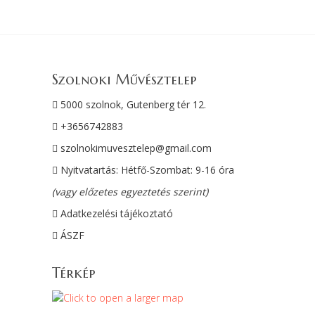
Szolnoki Művésztelep
5000 szolnok, Gutenberg tér 12.
+3656742883
szolnokimuvesztelep@gmail.com
Nyitvatartás: Hétfő-Szombat: 9-16 óra
(vagy előzetes egyeztetés szerint)
Adatkezelési tájékoztató
ÁSZF
Térkép