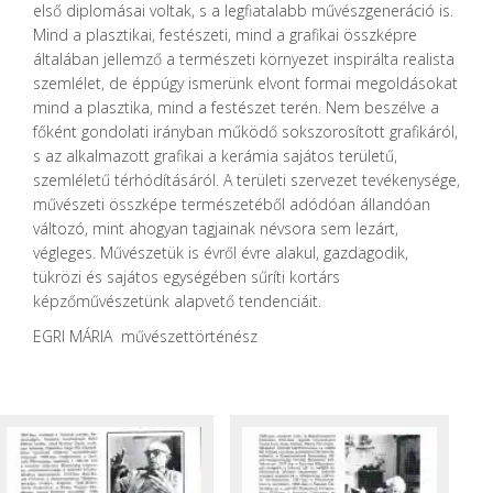
első diplomásai voltak, s a legfiatalabb művészgeneráció is.
Mind a plasztikai, festészeti, mind a grafikai összképre
általában jellemző a természeti környezet inspirálta realista
szemlélet, de éppúgy ismerünk elvont formai megoldásokat
mind a plasztika, mind a festészet terén. Nem beszélve a
főként gondolati irányban működő sokszorosított grafikáról,
s az alkalmazott grafikai a kerámia sajátos területű,
szemléletű térhódításáról. A területi szervezet tevékenysége,
művészeti összképe természetéből adódóan állandóan
változó, mint ahogyan tagjainak névsora sem lezárt,
végleges. Művészetük is évről évre alakul, gazdagodik,
tükrözi és sajátos egységében sűríti kortárs
képzőművészetünk alapvető tendenciáit.
EGRI MÁRIA művészettörténész