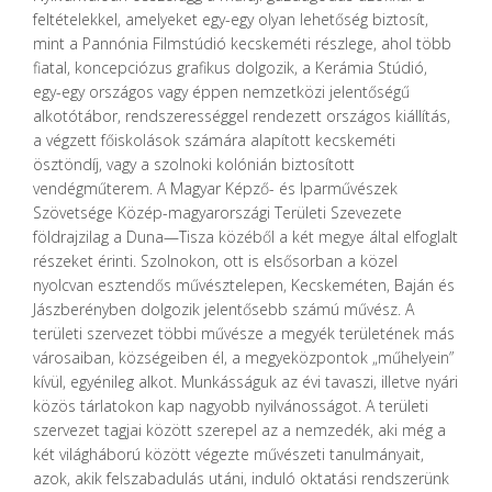
feltételekkel, amelyeket egy-egy olyan lehetőség biztosít,
mint a Pannónia Filmstúdió kecskeméti részlege, ahol több
fiatal, koncepciózus grafikus dolgozik, a Kerámia Stúdió,
egy-egy országos vagy éppen nemzetközi jelentőségű
alkotótábor, rendszerességgel rendezett országos kiállítás,
a végzett főiskolások számára alapított kecskeméti
ösztöndíj, vagy a szolnoki kolónián biztosított
vendégműterem. A Magyar Képző- és Iparművészek
Szövetsége Közép-magyarországi Területi Szevezete
földrajzilag a Duna—Tisza közéből a két megye által elfoglalt
részeket érinti. Szolnokon, ott is elsősorban a közel
nyolcvan esztendős művésztelepen, Kecskeméten, Baján és
Jászberényben dolgozik jelentősebb számú művész. A
területi szervezet többi művésze a megyék területének más
városaiban, községeiben él, a megyeközpontok „műhelyein”
kívül, egyénileg alkot. Munkásságuk az évi tavaszi, illetve nyári
közös tárlatokon kap nagyobb nyilvánosságot. A területi
szervezet tagjai között szerepel az a nemzedék, aki még a
két világháború között végezte művészeti tanulmányait,
azok, akik felszabadulás utáni, induló oktatási rendszerünk