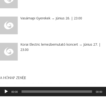
Vasárnapi Gyerekek → Június 26. | 23.00
Korai Electric lemezbemutató koncert → Június 27. |
23.00
A HÓNAP ZENÉJE
Audió
00:00
00:00
lejátszó