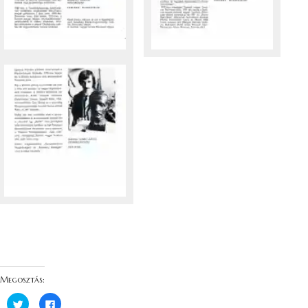
Megosztás:
K
F