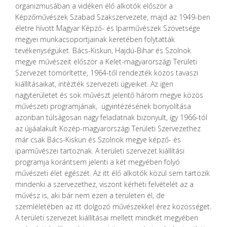
organizmusában a vidéken élő alkotók először a
Képzőművészek Szabad Szakszervezete, majd az 1949-ben
életre hívott Magyar Képző- és Iparművészek Szövetsége
megyei munkacsoportjainak keretében folytatták
tevékenységüket. Bács-Kiskun, Hajdú-Bihar és Szolnok
megye művészeit először a Kelet-magyarországi Területi
Szervezet tömörítette, 1964-től rendezték közös tavaszi
kiállításaikat, intézték szervezeti ügyeiket. Az igen
nagyterületet és sok művészt jelentő három megye közös
művészeti programjának, ügyintézésének bonyolítása
azonban túlságosan nagy feladatnak bizonyult, így 1966-tól
az újjáalakult Közép-magyarországi Területi Szervezethez
már csak Bács-Kiskun és Szolnok megye képző- és
iparművészei tartoznak. A területi szervezet kiállítási
programja korántsem jelenti a két megyében folyó
művészeti élet egészét. Az itt élő alkotók közül sem tartozik
mindenki a szervezethez, viszont kérheti felvételét az a
művész is, aki bár nem ezen a területen él, de
szemléletében az itt dolgozó művészekkel érez közösséget.
A területi szervezet kiállításai mellett mindkét megyében