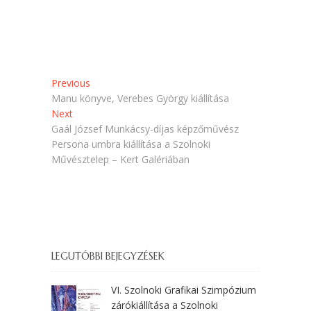
l
í
i
l
k
i
m
k
e
m
g
e
)
g
)
Bejegyzés
Previous
Previous
post:
Manu könyve, Verebes György kiállítása
navigáció
Next
Next
post:
Gaál József Munkácsy-díjas képzőművész
Persona umbra kiállítása a Szolnoki
Művésztelep – Kert Galériában
LEGUTÓBBI BEJEGYZÉSEK
VI. Szolnoki Grafikai Szimpózium
zárókiállítása a Szolnoki