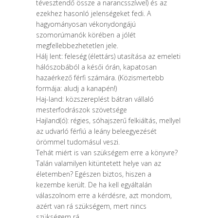
tévesztendő össze a narancsszívvel) és az
ezekhez hasonló jelenségeket fedi. A
hagyományosan vékonydongájú
szomorúmanók körében a jólét
megfellebbezhetetlen jele.
Hálj lent: feleség (élettárs) utasítása az emeleti
hálószobából a késői órán, kapatosan
hazaérkező férfi számára. (Közismertebb
formája: aludj a kanapén!)
Haj-land: közszereplést bátran vállaló
mesterfodrászok szövetsége
Hajland(ó): régies, sóhajszerű felkiáltás, mellyel
az udvarló férfiú a leány beleegyezését
örömmel tudomásul veszi.
Tehát miért is van szükségem erre a könyvre?
Talán valamilyen kitüntetett helye van az
életemben? Egészen biztos, hiszen a
kezembe került. De ha kell egyáltalán
válaszolnom erre a kérdésre, azt mondom,
azért van rá szükségem, mert nincs
szükségem rá.