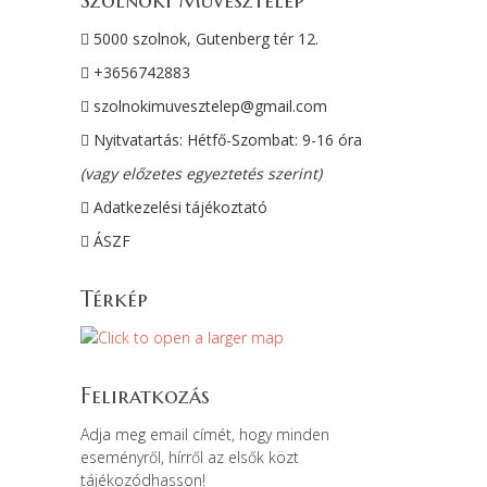
Szolnoki Művésztelep
5000 szolnok, Gutenberg tér 12.
+3656742883
szolnokimuvesztelep@gmail.com
Nyitvatartás: Hétfő-Szombat: 9-16 óra
(vagy előzetes egyeztetés szerint)
Adatkezelési tájékoztató
ÁSZF
Térkép
Feliratkozás
Adja meg email címét, hogy minden
eseményről, hírről az elsők közt
tájékozódhasson!