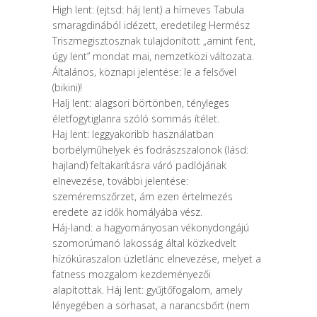
High lent: (ejtsd: háj lent) a hírneves Tabula
smaragdinából idézett, eredetileg Hermész
Triszmegisztosznak tulajdonított „amint fent,
úgy lent” mondat mai, nemzetközi változata.
Általános, köznapi jelentése: le a felsővel
(bikini)!
Halj lent: alagsori börtönben, tényleges
életfogytiglanra szóló sommás ítélet.
Haj lent: leggyakoribb használatban
borbélyműhelyek és fodrászszalonok (lásd:
hajland) feltakarításra váró padlójának
elnevezése, további jelentése:
szeméremszőrzet, ám ezen értelmezés
eredete az idők homályába vész.
Háj-land: a hagyományosan vékonydongájú
szomorúmanó lakosság által közkedvelt
hízókúraszalon üzletlánc elnevezése, melyet a
fatness mozgalom kezdeményezői
alapítottak. Háj lent: gyűjtőfogalom, amely
lényegében a sörhasat, a narancsbőrt (nem