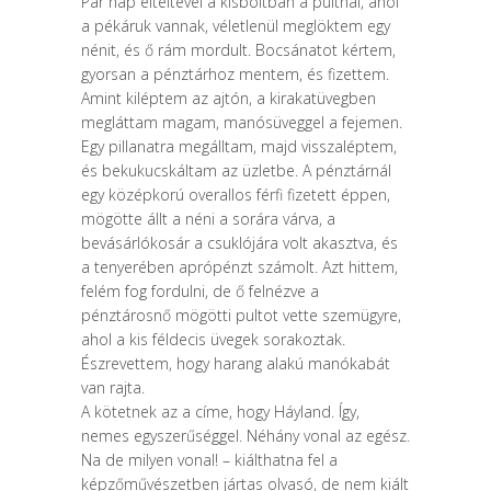
Pár nap elteltével a kisboltban a pultnál, ahol
a pékáruk vannak, véletlenül meglöktem egy
nénit, és ő rám mordult. Bocsánatot kértem,
gyorsan a pénztárhoz mentem, és fizettem.
Amint kiléptem az ajtón, a kirakatüvegben
megláttam magam, manósüveggel a fejemen.
Egy pillanatra megálltam, majd visszaléptem,
és bekukucskáltam az üzletbe. A pénztárnál
egy középkorú overallos férfi fizetett éppen,
mögötte állt a néni a sorára várva, a
bevásárlókosár a csuklójára volt akasztva, és
a tenyerében aprópénzt számolt. Azt hittem,
felém fog fordulni, de ő felnézve a
pénztárosnő mögötti pultot vette szemügyre,
ahol a kis féldecis üvegek sorakoztak.
Észrevettem, hogy harang alakú manókabát
van rajta.
A kötetnek az a címe, hogy Háyland. Így,
nemes egyszerűséggel. Néhány vonal az egész.
Na de milyen vonal! – kiálthatna fel a
képzőművészetben jártas olvasó, de nem kiált