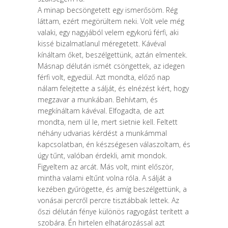
A minap becsöngetett egy ismerősöm. Rég
láttam, ezért megörültem neki. Volt vele még
valaki, egy nagyjából velem egykorú férfi, aki
kissé bizalmatlanul méregetett. Kávéval
kínáltam őket, beszélgettünk, aztán elmentek.
Másnap délután ismét csöngettek, az idegen
férfi volt, egyedül. Azt mondta, előző nap
nálam felejtette a sálját, és elnézést kért, hogy
megzavar a munkában. Behívtam, és
megkínáltam kávéval. Elfogadta, de azt
mondta, nem ül le, mert sietnie kell. Feltett
néhány udvarias kérdést a munkámmal
kapcsolatban, én készségesen válaszoltam, és
úgy tűnt, valóban érdekli, amit mondok.
Figyeltem az arcát. Más volt, mint először,
mintha valami eltűnt volna róla. A sálját a
kezében gyűrögette, és amíg beszélgettünk, a
vonásai percről percre tisztábbak lettek. Az
őszi délután fénye különös ragyogást terített a
szobára. Én hirtelen elhatározással azt