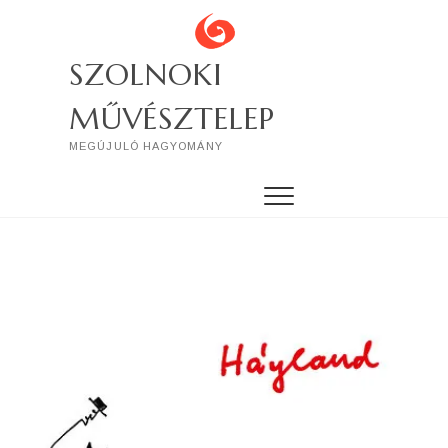
Skip
to
content
SZOLNOKI
MŰVÉSZTELEP
MEGÚJULÓ HAGYOMÁNY