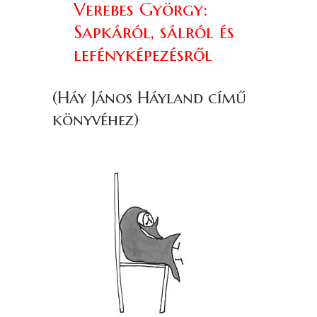
Verebes György:
Sapkáról, sálról és
lefényképezésről
(Háy János Háyland című
könyvéhez)