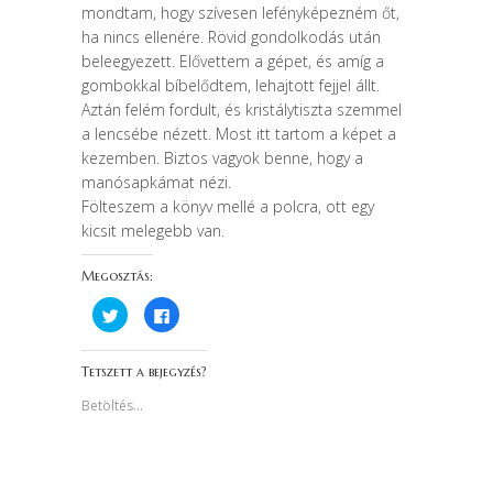
mondtam, hogy szívesen lefényképezném őt,
ha nincs ellenére. Rövid gondolkodás után
beleegyezett. Elővettem a gépet, és amíg a
gombokkal bíbelődtem, lehajtott fejjel állt.
Aztán felém fordult, és kristálytiszta szemmel
a lencsébe nézett. Most itt tartom a képet a
kezemben. Biztos vagyok benne, hogy a
manósapkámat nézi.
Fölteszem a könyv mellé a polcra, ott egy
kicsit melegebb van.
Megosztás:
K
F
a
a
t
c
t
e
i
b
Tetszett a bejegyzés?
n
o
t
o
s
k
Betöltés...
i
o
d
n
e
v
a
a
T
l
w
ó