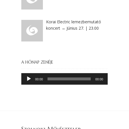
Korai Electric lemezbemutató
koncert → Június 27. | 23.00
A HÓNAP ZENÉJE
Audió
00:00
00:00
lejátszó