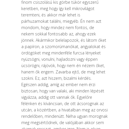
finom csiszolású kis görbe tükör egyszerű
keretben, meg hogy így kell mikrovilágot
teremteni, és akkor már lehet is
párhuzamokat találni, miegyéb. Én nem azt
mondom, hogy mindez nem fontos, de
nekem sokkal fontosabb az, ahogy ezek
jönnek. Akármikor belelapozok, és látom őket
a papíron, a szomorúmanókat, angyalokat és
ördögöket meg mindenféle furcsa lényeket
nyüzsögni, vonulni, hajladozni vagy éppen
ücsörögni, rájövök, hogy nem én nézem őket,
hanem ők engem. Zavarba ejtő, de meg lehet
szokni. Ez, azt hiszem, bizalmi kérdés.
Egészen addig, amíg az ember nem érzi
biztosan, hogy van valaki, aki minden lépését
vigyázza, addig ott vannak ők. Egyelőre
félénken és kíváncsian, de ott ácsorognak az
utcán, a közértben, a hivatalban meg az orvosi
rendelőben, mindenütt. Néha ugyan morognak
meg megsértődnek, de valójában akkor sem
akarnak rosszat, amikor igen. Nem is olyan