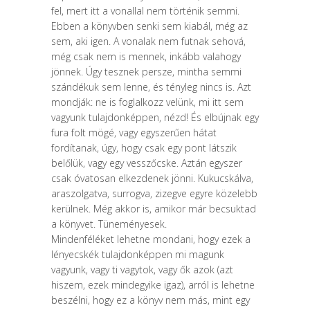
fel, mert itt a vonallal nem történik semmi.
Ebben a könyvben senki sem kiabál, még az
sem, aki igen. A vonalak nem futnak sehová,
még csak nem is mennek, inkább valahogy
jönnek. Úgy tesznek persze, mintha semmi
szándékuk sem lenne, és tényleg nincs is. Azt
mondják: ne is foglalkozz velünk, mi itt sem
vagyunk tulajdonképpen, nézd! És elbújnak egy
fura folt mögé, vagy egyszerűen hátat
fordítanak, úgy, hogy csak egy pont látszik
belőlük, vagy egy vesszőcske. Aztán egyszer
csak óvatosan elkezdenek jönni. Kukucskálva,
araszolgatva, surrogva, zizegve egyre közelebb
kerülnek. Még akkor is, amikor már becsuktad
a könyvet. Tüneményesek.
Mindenféléket lehetne mondani, hogy ezek a
lényecskék tulajdonképpen mi magunk
vagyunk, vagy ti vagytok, vagy ők azok (azt
hiszem, ezek mindegyike igaz), arról is lehetne
beszélni, hogy ez a könyv nem más, mint egy