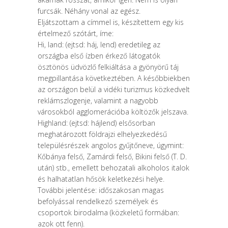
furcsák. Néhány vonal az egész.
Eljátszottam a címmel is, készítettem egy kis
értelmező szótárt, íme:
Hi, land: (ejtsd: háj, lend) eredetileg az
országba első ízben érkező látogatók
ösztönös üdvözlő felkiáltása a gyönyörű táj
megpillantása következtében. A későbbiekben
az országon belül a vidéki turizmus közkedvelt
reklámszlogenje, valamint a nagyobb
városokból agglomerációba költözők jelszava.
Highland: (ejtsd: hájlend) elsősorban
meghatározott földrajzi elhelyezkedésű
településrészek angolos gyűjtőneve, úgymint:
Kőbánya felső, Zamárdi felső, Bikini felső (T. D.
után) stb., emellett behozatali alkoholos italok
és halhatatlan hősök keletkezési helye.
További jelentése: időszakosan magas
befolyással rendelkező személyek és
csoportok birodalma (közkeletű formában:
azok ott fenn).