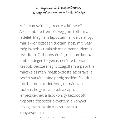
Miért van szükségem erre a könyvre?
A kezembe vettem, és végigsimítottam a
fedelét. Még nem lapoztam fel, de valahogy
már akkor biztosan tudtam, hogy mit, vagy
még inkább kit találok majd benne. Nem is
tévedtem. Otthonos érzés, mint amikor az
ember idegen helyen ismerősre bukkan.
Később persze meg is szagoltam a papírt, a
macska szintén, megbökdöste az orrával a
borító sarkát, utána pedig mellém feküdt a
fotelbe mosakodni. Addigra már azt is
tudtam, hogy mi a nevük az apró
lényecskéknek a lapokon.Így kezdődött.
Naponta többször elővettem a könyvet,
nézegettem, aztán visszatettem a
könyvespolcra.