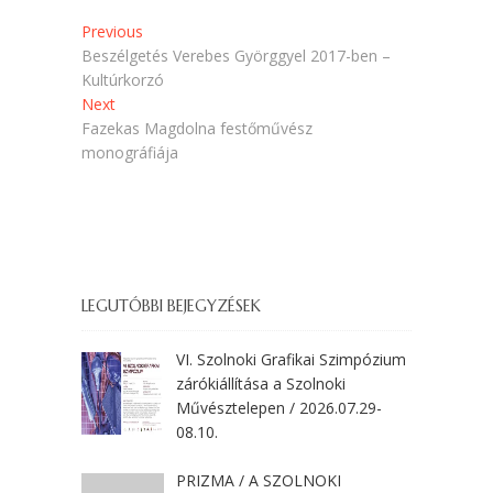
)
Bejegyzés
Previous
Previous
post:
Beszélgetés Verebes Györggyel 2017-ben –
navigáció
Kultúrkorzó
Next
Next
post:
Fazekas Magdolna festőművész
monográfiája
LEGUTÓBBI BEJEGYZÉSEK
VI. Szolnoki Grafikai Szimpózium
zárókiállítása a Szolnoki
Művésztelepen / 2026.07.29-
08.10.
PRIZMA / A SZOLNOKI