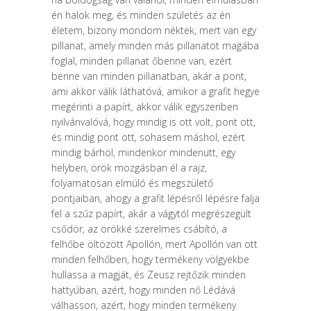
én ha­lok meg, és minden születés az én
életem, bizony mondom néktek, mert van egy
pillanat, amely minden más pillanatot magába
foglal, minden pillanat őbenne van, ezért
benne van minden pillanatban, akár a pont,
ami akkor vá­lik láthatóvá, amikor a grafit hegye
megérinti a papírt, akkor válik egyszeri­ben
nyilvánvalóvá, hogy mindig is ott volt, pont ott,
és mindig pont ott, soha­sem máshol, ezért
mindig bárhol, mindenkor mindenütt, egy
helyben, örök mozgásban él a rajz,
folyamatosan elmúló és megszülető
pontjaiban, ahogy a grafit lépésről lépésre falja
fel a szűz papírt, akár a vágytól megrészegült
cső­dör, az örökké szerelmes csábító, a
felhőbe öltözött Apollón, mert Apollón van ott
minden felhőben, hogy termékeny völgyekbe
hullassa a magját, és Ze­usz rejtőzik minden
hattyúban, azért, hogy minden nő Lédává
válhasson, azért, hogy minden termékeny