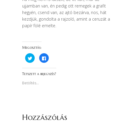
ujjamban van, én pedig ott remegek a grafit
hegyén, csend van, az ajtó bezárva, nos, hát
kezdjük, gondolta a rajzoló, amint a ceruzát a
papír fölé emelte.
Megosztás:
K
F
a
a
t
c
t
e
i
b
Tetszett a bejegyzés?
n
o
t
o
s
k
Betöltés...
i
o
d
n
e
v
a
a
T
l
w
ó
i
m
t
e
t
g
Hozzászólás
e
o
r
s
-
z
e
t
n
á