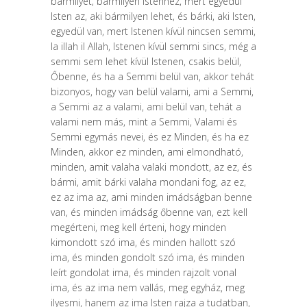
bármilyet, bármi­lyen istenhez, mert egyedül
Isten az, aki bármilyen lehet, és bárki, aki Isten,
egyedül van, mert Istenen kívül nincsen semmi,
la illah il Allah, Istenen kívül semmi sincs, még a
semmi sem lehet kívül Istenen, csakis belül,
Őbenne, és ha a Semmi belül van, akkor tehát
bizonyos, hogy van belül valami, ami a Semmi,
a Semmi az a valami, ami belül van, tehát a
valami nem más, mint a Semmi, Valami és
Semmi egymás nevei, és ez Minden, és ha ez
Minden, ak­kor ez minden, ami elmondható,
minden, amit valaha valaki mondott, az ez, és
bármi, amit bárki valaha mondani fog, az ez,
ez az ima az, ami minden imádságban benne
van, és minden imádság őbenne van, ezt kell
megérteni, meg kell érteni, hogy minden
kimondott szó ima, és minden hallott szó
ima, és minden gondolt szó ima, és minden
leírt gondolat ima, és minden rajzolt vonal
ima, és az ima nem vallás, meg egyház, meg
ilyesmi, hanem az ima Is­ten rajza a tudatban,