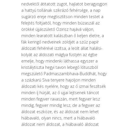
nedvektől átitatott zugot, hajlatot beragyogjon
a hattyú tollának szikrázó fehérsége, a nap
sugárzó ereje megtisztítson min­den testet a
felejtés foltjaitól, hogy minden búzaszál az
örökké újjászülető Ozi­risz hajává váljon,
minden learatott kalászban ő keljen életre, a
fák keringő nedveinek zöldjét a szűz papír
áldozati fehérévé izzítsa, a leölt állat halálsi­
kolyát az áldozati máglya füstjén az égbe
emelje, hogy mindenki láthassa egy­szer a
kristálytiszta hegyi tavon lebegő lótuszból
megszülető Padmaszambha­va-Buddhát, hogy
a százkarú Siva tenyere hajoljon minden
áldozati kés nye­lére, hogy az ő izmai feszítsék
minden íj húrját, az ő ujjai lejtsenek táncot
minden fegyver ravaszán, mert fegyver lesz
mindig, fegyver mindig lesz, de a fegyver az
áldozat eszköze, és az áldozat nem lehet
hiábavaló, olyan nincs, mert a hiábavaló
áldozat nem áldozat, a hiábavaló áldozat