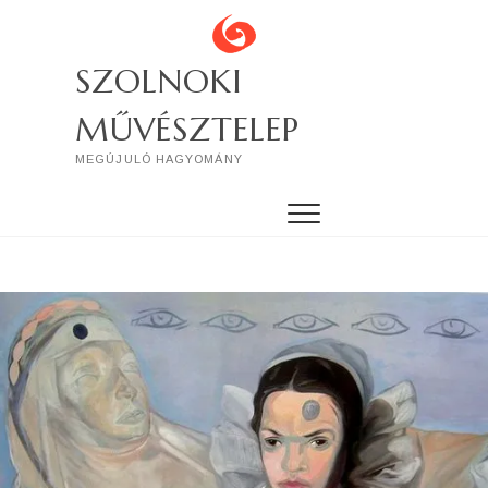
Skip
to
content
SZOLNOKI
MŰVÉSZTELEP
MEGÚJULÓ HAGYOMÁNY