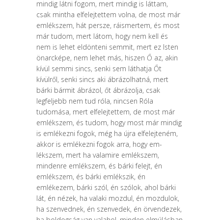
mindig látni fogom, mert mindig is láttam,
csak mintha elfelejtettem vol­na, de most már
emlékszem, hát persze, ráismertem, és most
már tudom, mert látom, hogy nem kell és
nem is lehet eldönteni semmit, mert ez Isten
ön­arcképe, nem lehet más, hiszen Ő az, akin
kívül semmi sincs, senki sem lát­hatja Őt
kívülről, senki sincs aki ábrázolhatná, mert
bárki bármit ábrázol, őt ábrázolja, csak
legfeljebb nem tud róla, nincsen Róla
tudomása, mert elfelej­tettem, de most már
emlékszem, és tudom, hogy most már mindig
is emlékez­ni fogok, még ha újra elfelejteném,
akkor is emlékezni fogok arra, hogy em­
lékszem, mert ha valamire emlékszem,
mindenre emlékszem, és bárki felejt, én
emlékszem, és bárki emlékszik, én
emlékezem, bárki szól, én szólok, ahol bárki
lát, én nézek, ha valaki mozdul, én mozdulok,
ha szenvednek, én szen­vedek, én örvendezek,
ha boldogság van valahol, minden elmúlásban