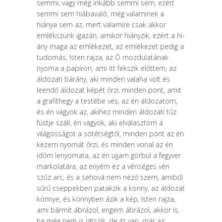
semmi, vagy még inkább semmi sem, ezért
semmi sem hiábavaló, még valaminek a
hiánya sem az, mert valamire csak akkor
emlékszünk igazán, amikor hiányzik, ezért a hi­
ány maga az emlékezet, az emlékezet pedig a
tudomás, Isten rajza, az Ő moz­dulatának
nyoma a papíron, ami itt fekszik előttem, az
áldozati bárány, aki minden valaha volt és
leendő áldozat képét őrzi, minden pont, amit
a grafit­hegy a testébe vés, az én áldozatom,
és én vagyok az, akihez minden áldoza­ti tűz
füstje száll, én vagyok, aki elválasztom a
világosságot a sötétségtől, minden pont az én
kezem nyomát őrzi, és minden vonal az én
időm lenyomata, az én ujjam görbül a fegyver
markolatára, az enyém ez a vénséges vén
szűz arc, és a sehová nem néző szem, amiből
sűrű cseppekben patakzik a könny, az áldozat
könnye, és könnyben ázik a kép, Isten rajza,
ami bármit ábrázol, engem ábrázol, akkor is,
ha még nem is látszik, de itt van, már az