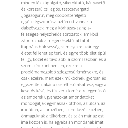
minden lélekápolgató, sikerok­tató, kártyavető
és korszerű csillagjós, testcsavargató
„jógázóguru”, meg cso­portterelgető
egyéniségszobrász, aztán ott vannak a
dalszövegek, meg a kór­házas-szinglis-
feleséges-helyszínelős sorozatok, amikből
záporoznak a meg­érzésektől átitatott
frappáns bölcsességek, melyekre akár egy
életet fel lehet építeni, és egyre több élet épül
fel így, közel és távolabb, a szomszédban és a
szomszéd kontinensen, ezekre a
problémamegoldó szlogensűrítményekre, és
csak ezekre, mert ezek működnek, gyorsan és
egyszerűen, akár a cserélhető alkatrész, vagy a
keverős kávé, és tízezer kilométerre egymástól
az emberek ugyanazokat amondatokat
mondogatják egymásnak otthon, az utcán, az
iro­dában, a sörözőben, szeretkezés közben,
önmaguknak a tükörben, és talán már az esti
ima közben is, ha egyáltalán mondanak imát,