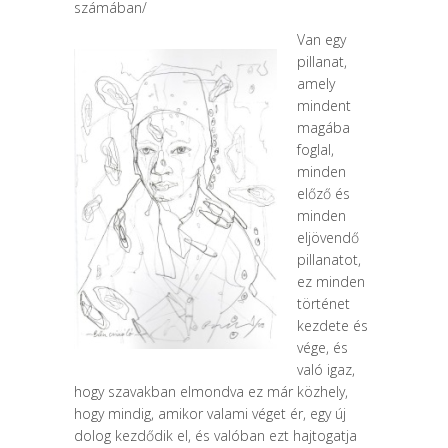
számában/
Van egy
pillanat,
amely
mindent
magába
foglal,
minden
előző és
minden
eljö­vendő
pillanatot,
ez minden
történet
kezdete és
vége, és
való igaz,
hogy sza­vakban elmondva ez már közhely,
hogy mindig, amikor valami véget ér, egy új
dolog kezdődik el, és valóban ezt hajtogatja