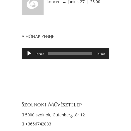
koncert → Június 27. | 23.00
A HÓNAP ZENÉJE
Audió
00:00
00:00
lejátszó
Szolnoki Művésztelep
5000 szolnok, Gutenberg tér 12.
+3656742883