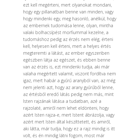
ezt kell megérteni, mert olyanokat mondani,
hogy egy pillanatban benne van minden, vagy
hogy mindenki egy, meg hasonló, anél­kül, hogy
az embernek tudomása lenne, olyan, mintha
valaki bolhacsípést morfiummal kezelne, a
tudomáshoz pedig az érzés nem elég, érteni
kell, he­lyesen kell érteni, mert a helyes értés
megteremti a látást, az ember egyszeri­ben
egészben látja az egészet, és ebben benne
van az érzés is, ezt mindenki tudja, aki már
valaha megértett valamit, viszont fordítva nem
igaz, mert ha­bár a gyűrű aranyból van, az még
nem jelenti azt, hogy az arany gyűrűből len­ne,
az értésből eredő látás pedig nem más, mint
Isten rajzának látása a tudat­ban, azé a
rajzolaté, amiről nem lehet eldönteni, hogy
azért Isten rajza-e, mert Istent ábrázolja, vagy
azért mert Isten által készíttetett, és amiről,
aki látta, már tudja, hogy ez a rajz mindig is itt
volt, és én mindig látni fogom, most már