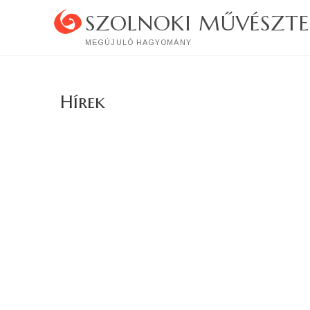
Skip
SZOLNOKI MŰVÉSZTE
to
content
MEGÚJULÓ HAGYOMÁNY
Hírek