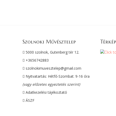
Szolnoki Művésztelep
Térkép
5000 szolnok, Gutenberg tér 12.
+3656742883
szolnokimuvesztelep@gmail.com
Nyitvatartás: Hétfő-Szombat: 9-16 óra
(vagy előzetes egyeztetés szerint)
Adatkezelési tájékoztató
ÁSZF