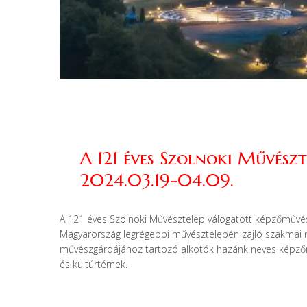
A 121 éves Szolnoki Művészt
2024.03.19-04.09.
A 121 éves Szolnoki Művésztelep válogatott képzőművés
Magyarország legrégebbi művésztelepén zajló szakmai 
művészgárdájához tartozó alkotók hazánk neves képzőm
és kultúrtérnek.