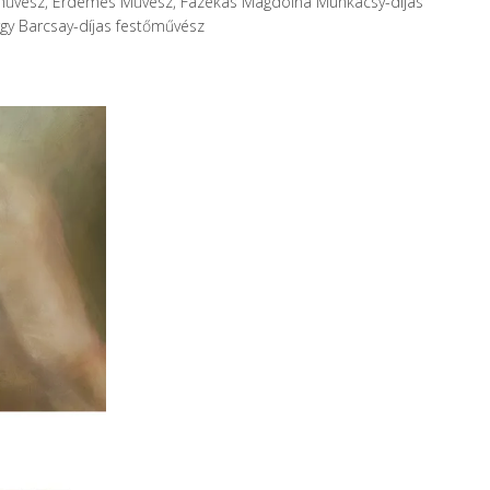
művész, Érdemes Művész, Fazekas Magdolna Munkácsy-díjas
gy Barcsay-díjas festőművész