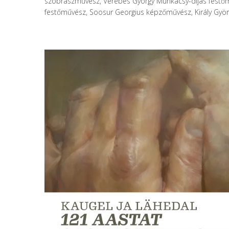
szobrászművész, Verebes György Munkácsy-díjas festő
festőművész, Soosur Georgius képzőművész, Király Györ