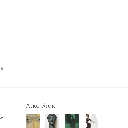
ia
Alkotások
den