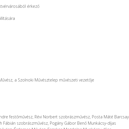
stvérvárosából érkező
llítására
űvész, a Szolnoki Művésztelep művészeti vezetője
ndre festőművész, Révi Norbert szobrászművész, Posta Máté Barcsay
áth Fábián szobrászművész, Pogány Gábor Benő Munkácsy-díjas