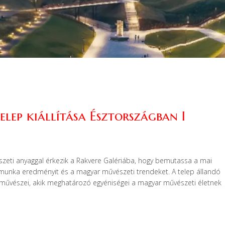
elep kiállítása Észtországban I
zeti anyaggal érkezik a Rakvere Galériába, hogy bemutassa a mai
munka eredményit és a magyar művészeti trendeket. A telep állandó
űvészei, akik meghatározó egyéniségei a magyar művészeti életnek