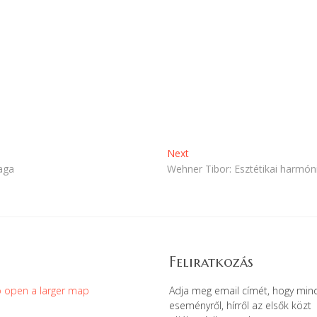
Next
Next
post:
aga
Wehner Tibor: Esztétikai harmón
Feliratkozás
Adja meg email címét, hogy min
eseményről, hírről az elsők közt