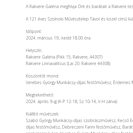
A Rakvere Galéria meghívja Önt és barátait a Rakvere te
A 121 éves Szolnoki Művésztelep Távol és közel című kiá
Időpont:
2024. március 19., kedd 18.00 óra
Helyszín:
Rakvere Galéria (Pikk 15, Rakvere, 44307)
Rakvere Linnavalitsus (Lai 20. Rakvere 44308)
Köszöntőt mond:
Verebes György Munkácsy-díjas festőművész, Érdemes M
Megtekinthető:
2024. április 9-ig (K-P 12-18, Sz 10-14, V-H zárva)
Kiállító művészek:
Szabó György Munkácsy-díjas szobrászművész, Kecső E
díjas festőművész, Debreczeni Fanni festőművész, Bar