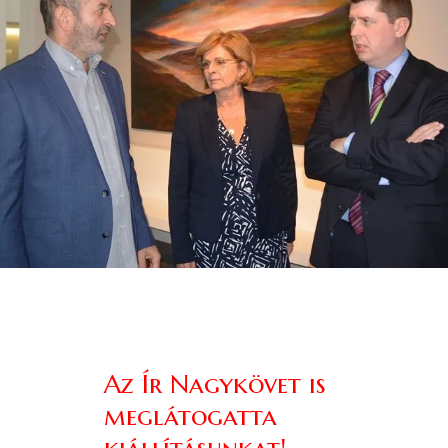
Az Ír Nagykövet is
meglátogatta