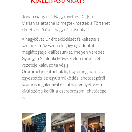
kiállításunkat!
Ronan Gargan, ír Nagykövet és Dr. Joó
Marianna attaché is megtekintették a Történet
címet viselő éves nagykiállításunkat!
A nagykövet Úr érdeklődését felkeltette a
szolnoki művészeti élet, így úgy döntött
meglátogatja kiállításunkat, melyen Verebes
György, a Szolnoki Művésztelep művészeti
vezetője kalauzolta végig.
Örömmel jelenthetjük ki, hogy megindult az
egyeztetés az együttműködés lehetőségéről
számos ír galériával és intézménnyel, ezen
kívül szóba került a csereprogam lehetősége
is.