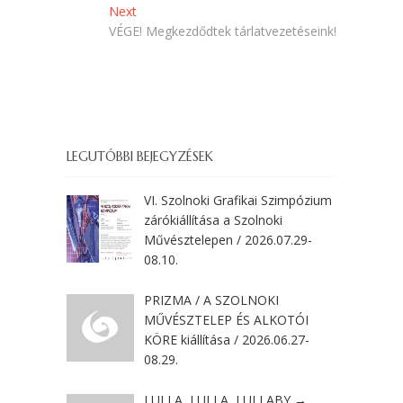
Next
Next
post:
VÉGE! Megkezdődtek tárlatvezetéseink!
LEGUTÓBBI BEJEGYZÉSEK
VI. Szolnoki Grafikai Szimpózium
zárókiállítása a Szolnoki
Művésztelepen / 2026.07.29-
08.10.
PRIZMA / A SZOLNOKI
MŰVÉSZTELEP ÉS ALKOTÓI
KÖRE kiállítása / 2026.06.27-
08.29.
LULLA, LULLA, LULLABY →