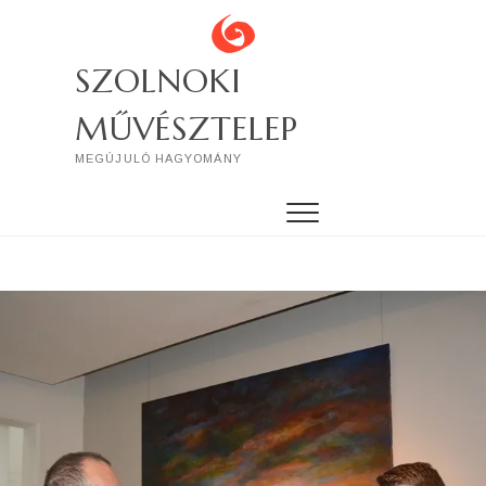
Skip
to
content
SZOLNOKI
MŰVÉSZTELEP
MEGÚJULÓ HAGYOMÁNY