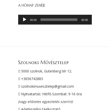
A HÓNAP ZENÉJE
Audió
00:00
00:00
lejátszó
Szolnoki Művésztelep
5000 szolnok, Gutenberg tér 12.
+3656742883
szolnokimuvesztelep@gmail.com
Nyitvatartás: Hétfő-Szombat: 9-16 óra
(vagy előzetes egyeztetés szerint)
Adatkezelési tájékoztató