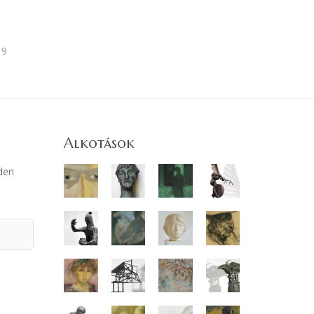
19
Alkotások
den