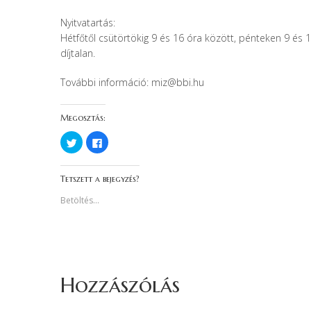
Nyitvatartás:
Hétfőtől csütörtökig 9 és 16 óra között, pénteken 9 és 
díjtalan.
További információ: miz@bbi.hu
Megosztás:
K
F
a
a
t
c
t
e
i
b
Tetszett a bejegyzés?
n
o
t
o
s
k
Betöltés...
i
o
d
n
e
v
a
a
T
l
w
ó
i
m
t
e
t
g
Hozzászólás
e
o
r
s
-
z
e
t