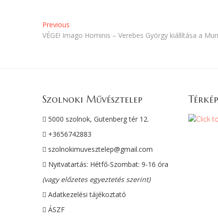
)
g
)
Bejegyzés
Previous
Previous
post:
VÉGE! Imago Hominis – Verebes György kiállítása a 
navigáció
Szolnoki Művésztelep
Térkép
5000 szolnok, Gutenberg tér 12.
+3656742883
szolnokimuvesztelep@gmail.com
Nyitvatartás: Hétfő-Szombat: 9-16 óra
(vagy előzetes egyeztetés szerint)
Adatkezelési tájékoztató
ÁSZF