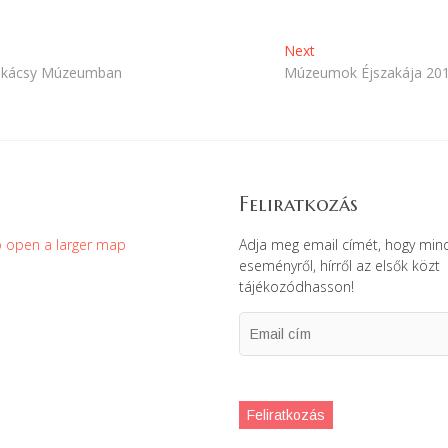
Next
Next
post:
Munkácsy Múzeumban
Múzeumok Éjszakája 20
Feliratkozás
Adja meg email címét, hogy min
eseményről, hírről az elsők közt
tájékozódhasson!
Email
cím
Feliratkozás