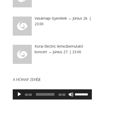
Vasárnapi Gyerekek → Június 26. |
23.00
Korai Electric lemezbemutató
koncert → Június 27. | 23.00
A HÓNAP ZENÉJE
Audió
A
00:00
00:00
lejátszó
hangerő
növeléséhez,
illetőleg