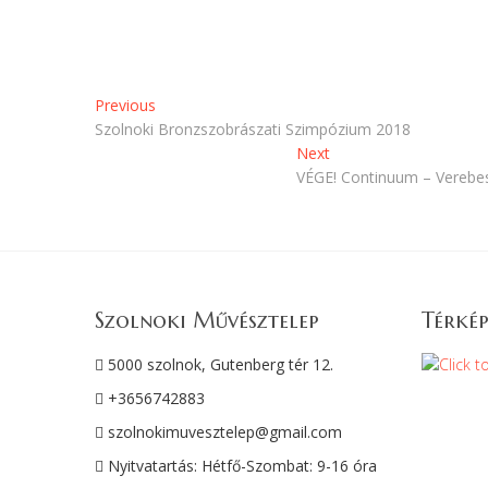
m
k
e
m
g
e
)
g
)
Bejegyzés
Previous
Previous
post:
Szolnoki Bronzszobrászati Szimpózium 2018
navigáció
Next
Next
post:
VÉGE! Continuum – Verebes
Szolnoki Művésztelep
Térkép
5000 szolnok, Gutenberg tér 12.
+3656742883
szolnokimuvesztelep@gmail.com
Nyitvatartás: Hétfő-Szombat: 9-16 óra