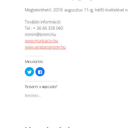
Megtekinthető: 2019. augusztus 11-ig, hétfő kivételével 
További információ:
Tel.: + 36 66 328 040
mmm@bmmi.hu
www.munkacsy.hu
www.verebesgyorgy.hu
Megosztás:
K
F
a
a
t
c
t
e
i
b
Tetszett a bejegyzés?
n
o
t
o
s
k
Betöltés...
i
o
d
n
e
v
a
a
T
l
w
ó
i
m
t
e
t
g