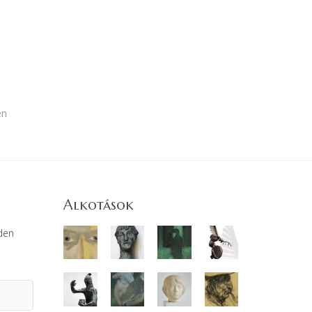
en
Alkotások
den