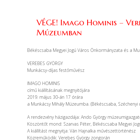
VÉGE! Imago Hominis – Ver
Múzeumban
Békéscsaba Megyei Jogú Város Önkormányzata és a Munk
VEREBES GYÖRGY
Munkácsy-díjas festőművész
IMAGO HOMINIS
című kiállításának megnyitójára
2019. május 30-án 17 órára
a Munkácsy Mihály Múzeumba. (Békéscsaba, Széchenyi u.
A rendezvény házigazdája: Ando György múzeumigazgat
Köszöntőt mond: Szarvas Péter, Békéscsaba Megyei Jo
A kiállítást megnyitja: Ván Hajnalka művészettörténész
Közreműködik: Verebes György zongorán