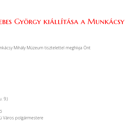
ebes György kiállítása a Munkácsy
ácsy Mihály Múzeum tisztelettel meghívja Önt
 9.)
ó
gú Város polgármestere