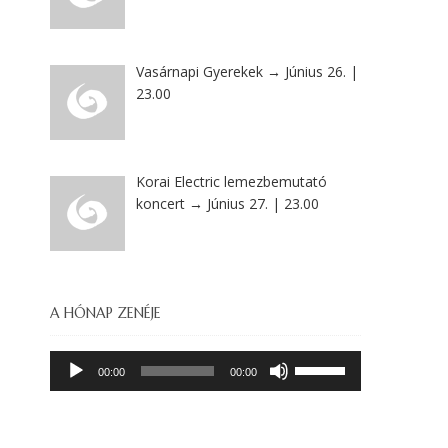
Vasárnapi Gyerekek → Június 26. |
23.00
Korai Electric lemezbemutató
koncert → Június 27. | 23.00
A HÓNAP ZENÉJE
Audió
A
00:00
00:00
lejátszó
hangerő
növeléséhez,
illetőleg