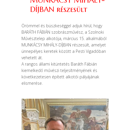
MUNKÁCSY MIHÁLY-
DÍJBAN részesült
Örömmel és büszkeséggel adjuk hírül, hogy
BARÁTH FÁBIÁN szobrászművész, a Szolnoki
Művésztelep alkotója, március 15. alkalmából
MUNKÁCSY MIHÁLY-DÍJBAN részesült, amelyet
ünnepélyes keretek között a Pesti Vigadóban
vehetett át.
A rangos állami kitüntetés Baráth Fábián
kiemelkedő művészi teljesítményének és
következetesen épített alkotói pályájának
elismerése.