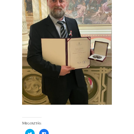
Megosztás:
K
F