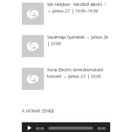
Mű Helyben · Nézőből alkotó ♡
→ Június 27. | 10.00–16.00
Vasárnapi Gyerekek → Június 26.
| 23.00
Korai Electric lemezbemutató
koncert → Június 27. | 23.00
A HÓNAP ZENÉJE
Audió
00:00
00:00
lejátszó