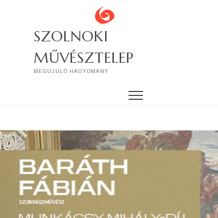
Skip
to
content
SZOLNOKI
MŰVÉSZTELEP
MEGÚJULÓ HAGYOMÁNY