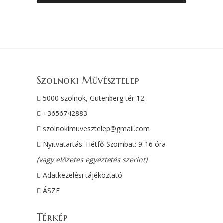
Szolnoki Művésztelep
5000 szolnok, Gutenberg tér 12.
+3656742883
szolnokimuvesztelep@gmail.com
Nyitvatartás: Hétfő-Szombat: 9-16 óra
(vagy előzetes egyeztetés szerint)
Adatkezelési tájékoztató
ÁSZF
Térkép