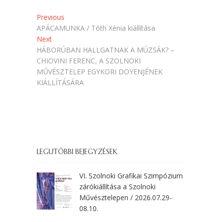
)
Bejegyzés
Previous
Previous
post:
APÁCAMUNKA / Tóth Xénia kiállítása
navigáció
Next
Next
post:
HÁBORÚBAN HALLGATNAK A MÚZSÁK? –
CHIOVINI FERENC, A SZOLNOKI
MŰVÉSZTELEP EGYKORI DOYENJÉNEK
KIÁLLÍTÁSÁRA
LEGUTÓBBI BEJEGYZÉSEK
VI. Szolnoki Grafikai Szimpózium
zárókiállítása a Szolnoki
Művésztelepen / 2026.07.29-
08.10.