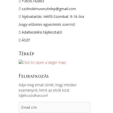
+3656742883
szolnokimuvesztelep@gmail.com
Nyitvatartás: Hétfő-Szombat: 9-16 óra
(vagy előzetes egyeztetés szerint)
Adatkezelési tájékoztató
ÁSZF
Térkép
Feliratkozás
Adja meg email címét, hogy minden
eseményről, hírről az elsők közt
tájékozódhasson!
Email
cím