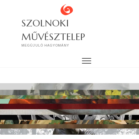
Skip
to
content
SZOLNOKI
MŰVÉSZTELEP
MEGÚJULÓ HAGYOMÁNY