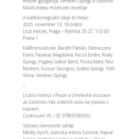
Intézet igazgatója, Verebes György a Szolnoki
Művésztelep művészeti vezetője
A kiállításmegnyitó ideje és helye:
2025. november 13. 18 órától
Liszt Intézet, Prága – Rytířská 25-27, 110 00
Praha 1
Kiállítóművészek: Baráth Fábián, Debreczeni
Fanni, Fazekas Magdolna, Kecső Endre, Király
György, Pogány Gábor Benő, Posta Máté, Révi
Norbert, Soosur Georgius, Szabó György, Tóth
Xénia, Verebes György
–
Lisztův institut v Praze a Umělecká asociace
ze Szolnoku Vás srdečně zvou na výstavu s
názvem
Continuum VII. / ZE STŘEDOBODU
Výstavu slavnostně zahájí:
Mihály Györfi, starosta města Szolnok, Hajnal