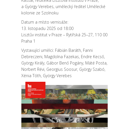
Kassai, ředitelka Lisztova institutu v Praze,
a György Verebes, umělecký ředitel Umělecké
kolonie ze Szolnoku
Datum a místo vernisáže:
13. listopadu 2025 od 18:00
Lisztův institut v Praze – Rytířská 25–27, 110 00
Praha 1
Vystavující umělci: Fábián Baráth, Fanni
Debreczeni, Magdolna Fazekas, Endre Kecső,
György Király, Gábor Benő Pogány, Máté Posta,
Norbert Révi, Georgius Soosur, György Szabó,
Xénia Tóth, György Verebes