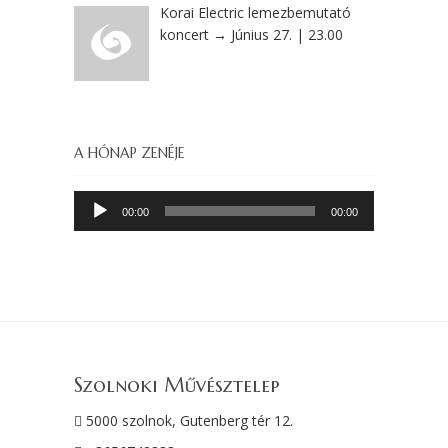
Korai Electric lemezbemutató
koncert → Június 27. | 23.00
A HÓNAP ZENÉJE
Audió
00:00
00:00
lejátszó
Szolnoki Művésztelep
5000 szolnok, Gutenberg tér 12.