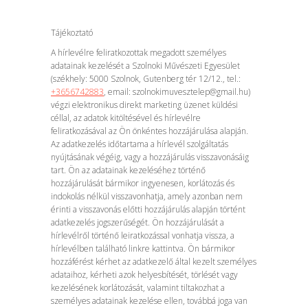
Tájékoztató
A hírlevélre feliratkozottak megadott személyes
adatainak kezelését a Szolnoki Művészeti Egyesület
(székhely: 5000 Szolnok, Gutenberg tér 12/12., tel.:
+3656742883
, email: szolnokimuvesztelep@gmail.hu)
végzi elektronikus direkt marketing üzenet küldési
céllal, az adatok kitöltésével és hírlevélre
feliratkozásával az Ön önkéntes hozzájárulása alapján.
Az adatkezelés időtartama a hírlevél szolgáltatás
nyújtásának végéig, vagy a hozzájárulás visszavonásáig
tart. Ön az adatainak kezeléséhez történő
hozzájárulását bármikor ingyenesen, korlátozás és
indokolás nélkül visszavonhatja, amely azonban nem
érinti a visszavonás előtti hozzájárulás alapján történt
adatkezelés jogszerűségét. Ön hozzájárulását a
hírlevélről történő leiratkozással vonhatja vissza, a
hírlevélben található linkre kattintva. Ön bármikor
hozzáférést kérhet az adatkezelő által kezelt személyes
adataihoz, kérheti azok helyesbítését, törlését vagy
kezelésének korlátozását, valamint tiltakozhat a
személyes adatainak kezelése ellen, továbbá joga van