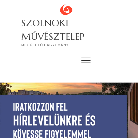
Skip
to
content
SZOLNOKI
MŰVÉSZTELEP
MEGÚJULÓ HAGYOMÁNY