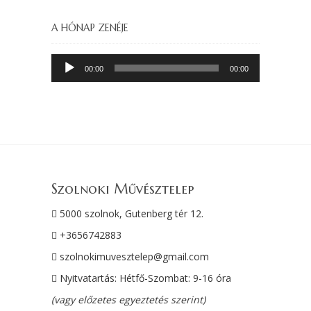
A HÓNAP ZENÉJE
Audió
00:00
00:00
lejátszó
Szolnoki Művésztelep
5000 szolnok, Gutenberg tér 12.
+3656742883
szolnokimuvesztelep@gmail.com
Nyitvatartás: Hétfő-Szombat: 9-16 óra
(vagy előzetes egyeztetés szerint)