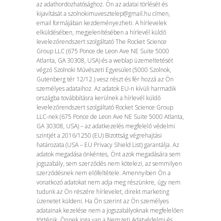
az adathordozhatósághoz. Ön az adatai törlését és
kijavítását a szolnokimuvesztelep@gmail.hu címen,
email formájában kezdeményezheti. A hírlevelek
elküldésében, megjelenítésében a hírlevél küldő
levelezőrendszert szolgáltató The Rocket Science
Group LLC (675 Ponce de Leon Ave NE Suite 5000
Atlanta, GA 30308, USA) és a weblap üzemeltetését
végző Szolnoki Művészeti Egyesület (5000 Szolnok,
Gutenberg tér 12/12.) vesz részt és fér hozzá az Ön
személyes adataihoz. Az adatok EU-n kívüli harmadik
országba továbbításra kerülnek a hírlevél küldő
levelezőrendszert szolgáltató Rocket Science Group
LLC-nek (675 Ponce de Leon Ave NE Suite 5000 Atlanta,
GA 30308, USA) – az adatkezelés megfelelő védelmi
szintjét a 2016/1250 (EU) Bizottság végrehajtási
határozata (USA – EU Privacy Shield List) garantálja. Az
adatok megadása önkéntes, Önt azok megadására sem
jogszabály, sem szerződés nem kötelezi, az semmilyen
szerződésnek nem előfeltétele. Amennyiben Ön a
vonatkozó adatokat nem adja meg részünkre, úgy nem
tudunk az Ön részére hírlevelet, direkt marketing
üzenetet küldeni. Ha Ön szerint az Ön személyes
adatainak kezelése nem a jogszabályoknak megfelelően
történik, Önnek joga van a Nemzeti Adatvédelmi és