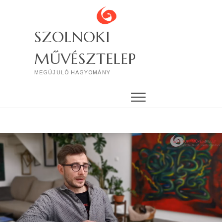
Skip
to
content
SZOLNOKI
MŰVÉSZTELEP
MEGÚJULÓ HAGYOMÁNY