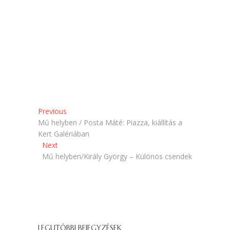
a
l
k
a
b
k
a
b
n
a
n
n
y
n
í
y
l
í
i
l
k
i
m
k
e
m
g
e
)
g
)
Bejegyzés
Previous
Previous
post:
Mű helyben / Posta Máté: Piazza, kiállítás a
navigáció
Kert Galériában
Next
Next
post:
Mű helyben/Király György – Különös csendek
LEGUTÓBBI BEJEGYZÉSEK