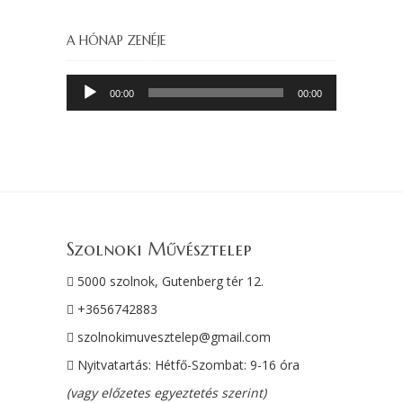
A HÓNAP ZENÉJE
Audió
00:00
00:00
lejátszó
Szolnoki Művésztelep
5000 szolnok, Gutenberg tér 12.
+3656742883
szolnokimuvesztelep@gmail.com
Nyitvatartás: Hétfő-Szombat: 9-16 óra
(vagy előzetes egyeztetés szerint)