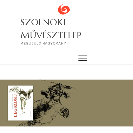
Skip
to
content
SZOLNOKI
MŰVÉSZTELEP
MEGÚJULÓ HAGYOMÁNY