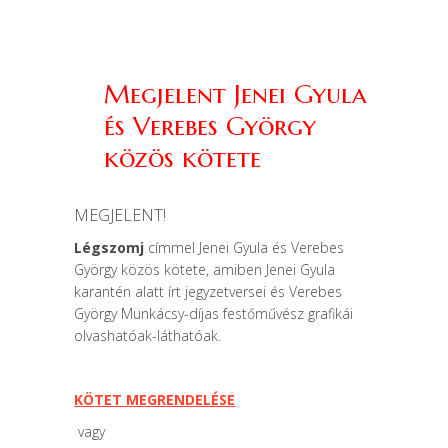
Megjelent Jenei Gyula
és Verebes György
közös kötete
MEGJELENT!
Légszomj
címmel
Jenei Gyula
és
Verebes
György
közös kötete, amiben Jenei Gyula
karantén alatt írt jegyzetversei és Verebes
György Munkácsy-díjas festőművész grafikái
olvashatóak-láthatóak.
KÖTET MEGRENDELÉSE
vagy