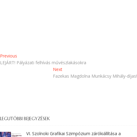
b
k
a
b
n
a
n
n
y
n
í
y
l
í
i
l
k
i
m
k
e
m
g
e
)
g
)
Previous
LEJÁRT! Pályázati felhívás művészlakásokra
Next
Fazekas Magdolna Munkácsy Mihály-díjas!
LEGUTÓBBI BEJEGYZÉSEK
VI. Szolnoki Grafikai Szimpózium zárókiállítása a