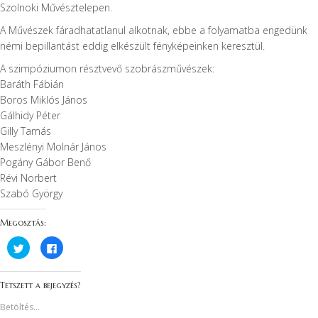
Szolnoki Művésztelepen.
A Művészek fáradhatatlanul alkotnak, ebbe a folyamatba engedünk
némi bepillantást eddig elkészült fényképeinken keresztül.
A szimpóziumon résztvevő szobrászművészek:
Baráth Fábián
Boros Miklós János
Gálhidy Péter
Gilly Tamás
Meszlényi Molnár János
Pogány Gábor Benő
Révi Norbert
Szabó György
Megosztás:
K
F
a
a
t
c
t
e
i
b
Tetszett a bejegyzés?
n
o
t
o
s
k
Betöltés...
i
o