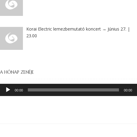
Korai Electric lemezbemutató koncert → Június 27. |
23.00
A HÓNAP ZENÉJE
Audió
00:00
00:00
lejátszó