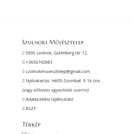
Szolnoki Művésztelep
5000 szolnok, Gutenberg tér 12.
+3656742883
szolnokimuvesztelep@gmail.com
Nyitvatartás: Hétfő-Szombat: 9-16 óra
(vagy előzetes egyeztetés szerint)
Adatkezelési tájékoztató
ÁSZF
Térkép