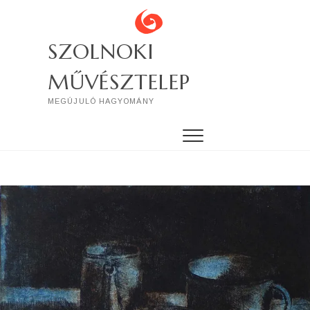
Skip
to
content
SZOLNOKI
MŰVÉSZTELEP
MEGÚJULÓ HAGYOMÁNY