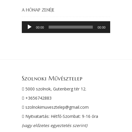
A HÓNAP ZENÉJE
Audió
00:00
00:00
lejátszó
Szolnoki Művésztelep
5000 szolnok, Gutenberg tér 12.
+3656742883
szolnokimuvesztelep@gmail.com
Nyitvatartás: Hétfő-Szombat: 9-16 óra
(vagy előzetes egyeztetés szerint)