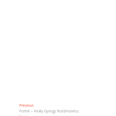
g
t
o
t
s
i
z
n
t
t
á
á
s
s
h
i
o
d
z
e
(
.
Ú
(
j
Ú
a
j
b
a
l
b
a
l
k
a
b
k
a
b
n
a
n
n
y
n
í
y
l
í
i
l
k
i
m
k
e
m
g
e
)
g
)
Bejegyzés
Previous
Previous
post:
Portré – Király György festőművész
navigáció