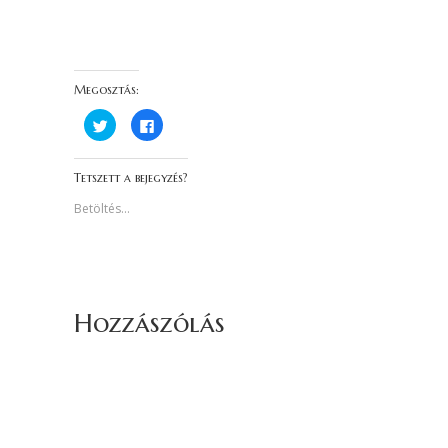
Megosztás:
K
F
a
a
t
c
t
e
i
b
Tetszett a bejegyzés?
n
o
t
o
s
k
Betöltés...
i
o
d
n
e
v
a
a
T
l
w
ó
i
m
t
e
t
g
Hozzászólás
e
o
r
s
-
z
e
t
n
á
v
s
a
h
l
o
ó
z
m
k
e
a