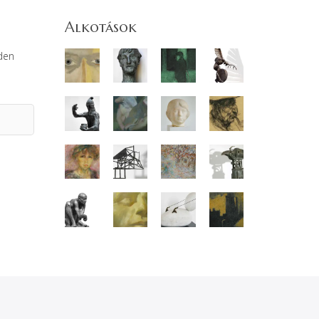
Alkotások
den