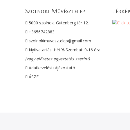
Szolnoki Művésztelep
Térkép
5000 szolnok, Gutenberg tér 12.
+3656742883
szolnokimuvesztelep@gmail.com
Nyitvatartás: Hétfő-Szombat: 9-16 óra
(vagy előzetes egyeztetés szerint)
Adatkezelési tájékoztató
ÁSZF