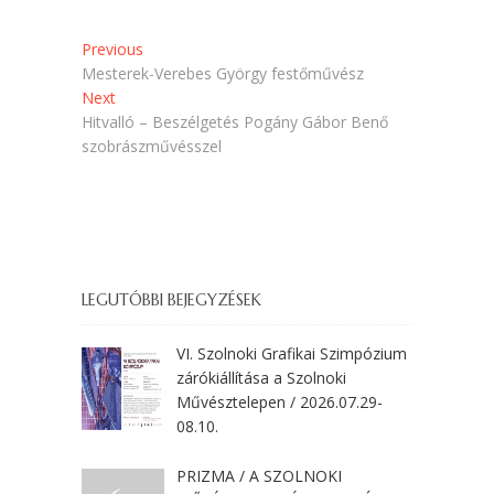
)
g
)
Bejegyzés
Previous
Previous
post:
Mesterek-Verebes György festőművész
navigáció
Next
Next
post:
Hitvalló – Beszélgetés Pogány Gábor Benő
szobrászművésszel
LEGUTÓBBI BEJEGYZÉSEK
VI. Szolnoki Grafikai Szimpózium
zárókiállítása a Szolnoki
Művésztelepen / 2026.07.29-
08.10.
PRIZMA / A SZOLNOKI