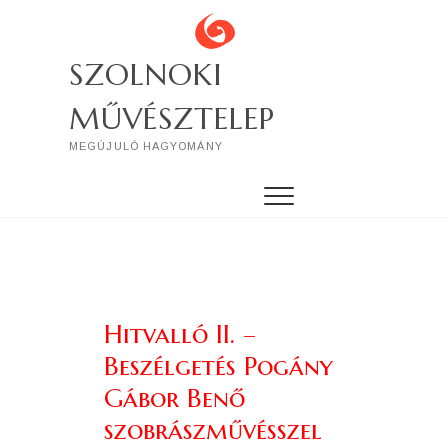
Skip
to
content
SZOLNOKI
MŰVÉSZTELEP
MEGÚJULÓ HAGYOMÁNY
Hitvalló II. –
Beszélgetés Pogány
Gábor Benő
szobrászművésszel