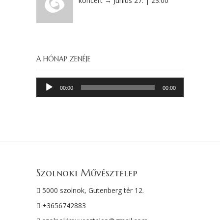
koncert → Június 27. | 23.00
A HÓNAP ZENÉJE
Audió
00:00
00:00
lejátszó
Szolnoki Művésztelep
5000 szolnok, Gutenberg tér 12.
+3656742883