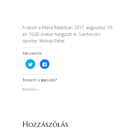
A riport a Mária Rádióban 2017. augusztus 10-
én 16,00 órakor hangzott el. Szerkesztő-
riporter: Molnár Péter
Megosztás:
K
F
a
a
t
c
t
e
i
b
Tetszett a bejegyzés?
n
o
t
o
s
k
Betöltés...
i
o
d
n
e
v
a
a
T
l
w
ó
i
m
t
e
t
g
Hozzászólás
e
o
r
s
-
z
e
t