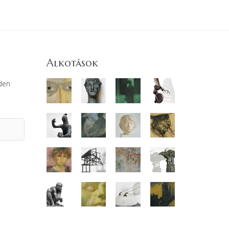
Alkotások
den