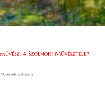
vész, a Szolnoki Művésztelep
ár Művészeti Szalonjában