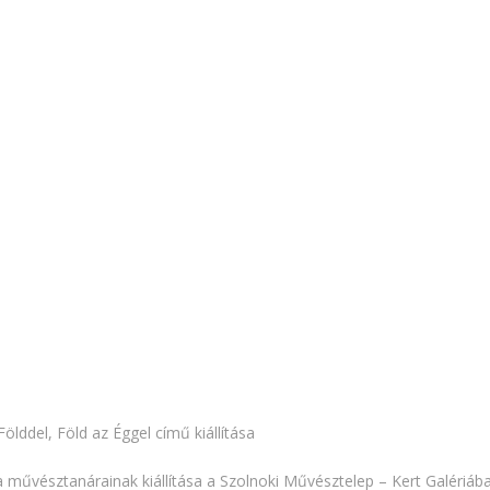
ölddel, Föld az Éggel című kiállítása
 művésztanárainak kiállítása a Szolnoki Művésztelep – Kert Galériáb