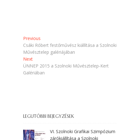
í
y
l
í
i
l
k
i
m
k
e
m
g
e
)
g
)
Bejegyzés
Previous
Previous
post:
Csáki Róbert festőművész kiállítása a Szolnoki
navigáció
Művésztelep galériájában
Next
Next
post:
ÜNNEP 2015 a Szolnoki Művésztelep-Kert
Galériában
LEGUTÓBBI BEJEGYZÉSEK
VI. Szolnoki Grafikai Szimpózium
zárókiállítása a Szolnoki