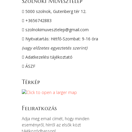
Szolnoki Művésztelep
5000 szolnok, Gutenberg tér 12.
+3656742883
szolnokimuvesztelep@gmail.com
Nyitvatartás: Hétfő-Szombat: 9-16 óra
(vagy előzetes egyeztetés szerint)
Adatkezelési tájékoztató
ÁSZF
Térkép
Feliratkozás
Adja meg email címét, hogy minden
eseményről, hírről az elsők közt
tájékozódhasson!