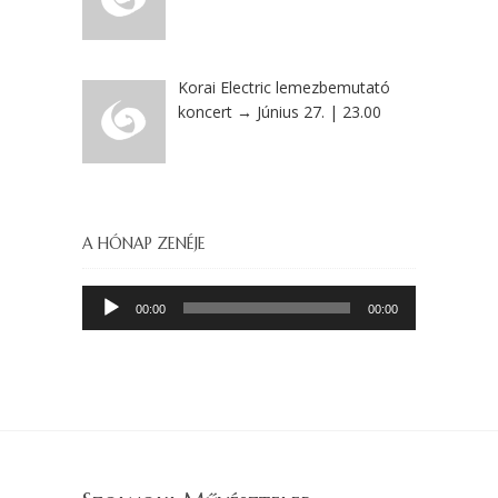
Korai Electric lemezbemutató
koncert → Június 27. | 23.00
A HÓNAP ZENÉJE
Audió
00:00
00:00
lejátszó