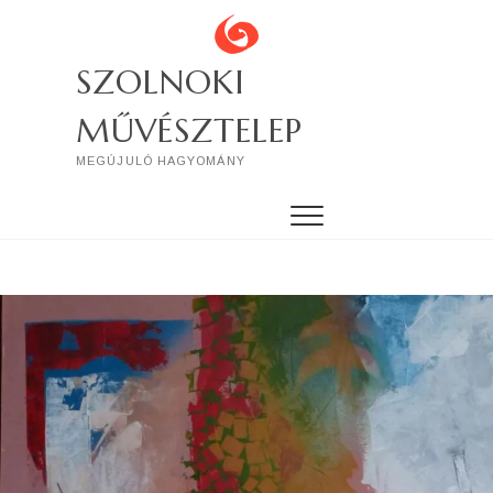
Skip
to
content
SZOLNOKI
MŰVÉSZTELEP
MEGÚJULÓ HAGYOMÁNY