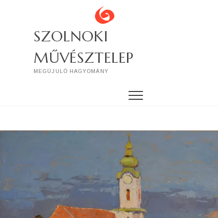
Skip
to
content
SZOLNOKI
MŰVÉSZTELEP
MEGÚJULÓ HAGYOMÁNY