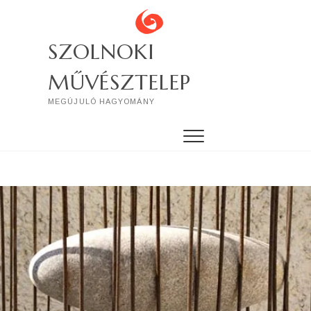
Skip
to
content
SZOLNOKI
MŰVÉSZTELEP
MEGÚJULÓ HAGYOMÁNY