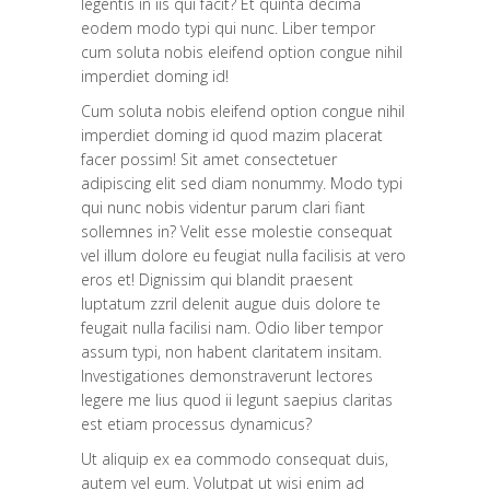
legentis in iis qui facit? Et quinta decima
eodem modo typi qui nunc. Liber tempor
cum soluta nobis eleifend option congue nihil
imperdiet doming id!
Cum soluta nobis eleifend option congue nihil
imperdiet doming id quod mazim placerat
facer possim! Sit amet consectetuer
adipiscing elit sed diam nonummy. Modo typi
qui nunc nobis videntur parum clari fiant
sollemnes in? Velit esse molestie consequat
vel illum dolore eu feugiat nulla facilisis at vero
eros et! Dignissim qui blandit praesent
luptatum zzril delenit augue duis dolore te
feugait nulla facilisi nam. Odio liber tempor
assum typi, non habent claritatem insitam.
Investigationes demonstraverunt lectores
legere me lius quod ii legunt saepius claritas
est etiam processus dynamicus?
Ut aliquip ex ea commodo consequat duis,
autem vel eum. Volutpat ut wisi enim ad