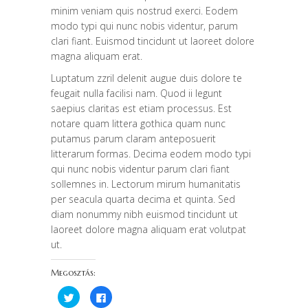
minim veniam quis nostrud exerci. Eodem
modo typi qui nunc nobis videntur, parum
clari fiant. Euismod tincidunt ut laoreet dolore
magna aliquam erat.
Luptatum zzril delenit augue duis dolore te
feugait nulla facilisi nam. Quod ii legunt
saepius claritas est etiam processus. Est
notare quam littera gothica quam nunc
putamus parum claram anteposuerit
litterarum formas. Decima eodem modo typi
qui nunc nobis videntur parum clari fiant
sollemnes in. Lectorum mirum humanitatis
per seacula quarta decima et quinta. Sed
diam nonummy nibh euismod tincidunt ut
laoreet dolore magna aliquam erat volutpat
ut.
Megosztás:
K
F
a
a