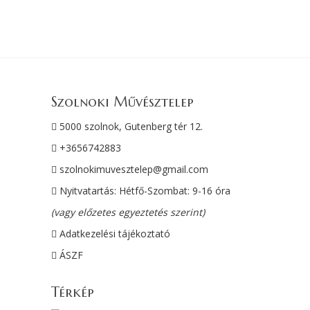
Szolnoki Művésztelep
5000 szolnok, Gutenberg tér 12.
+3656742883
szolnokimuvesztelep@gmail.com
Nyitvatartás: Hétfő-Szombat: 9-16 óra
(vagy előzetes egyeztetés szerint)
Adatkezelési tájékoztató
ÁSZF
Térkép