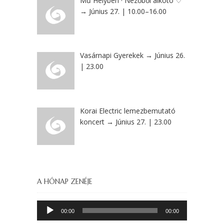
Mű Helyben · Nézőből alkotó ♡
→ Június 27. | 10.00–16.00
Vasárnapi Gyerekek → Június 26.
| 23.00
Korai Electric lemezbemutató
koncert → Június 27. | 23.00
A HÓNAP ZENÉJE
Audió
00:00
00:00
lejátszó