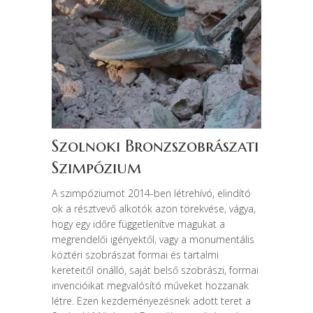
Szolnoki Bronzszobrászati
Szimpózium
A szimpóziumot 2014-ben létrehívó, elindító
ok a résztvevő alkotók azon törekvése, vágya,
hogy egy időre függetlenítve magukat a
megrendelői igényektől, vagy a monumentális
köztéri szobrászat formai és tartalmi
kereteitől önálló, saját belső szobrászi, formai
invencióikat megvalósító műveket hozzanak
létre. Ezen kezdeményezésnek adott teret a