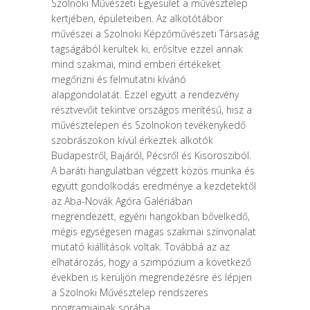
Szolnoki Művészeti Egyesület a művésztelep
kertjében, épületeiben. Az alkotótábor
művészei a Szolnoki Képzőművészeti Társaság
tagságából kerültek ki, erősítve ezzel annak
mind szakmai, mind emberi értékeket
megőrizni és felmutatni kívánó
alapgondolatát. Ezzel együtt a rendezvény
résztvevőit tekintve országos merítésű, hisz a
művésztelepen és Szolnokon tevékenykedő
szobrászokon kívül érkeztek alkotók
Budapestről, Bajáról, Pécsről és Kisorosziból.
A baráti hangulatban végzett közös munka és
együtt gondolkodás eredménye a kezdetektől
az Aba-Novák Agóra Galériában
megrendezett, egyéni hangokban bővelkedő,
mégis egységesen magas szakmai színvonalat
mutató kiállítások voltak. Továbbá az az
elhatározás, hogy a szimpózium a következő
években is kerüljön megrendezésre és lépjen
a Szolnoki Művésztelep rendszeres
programjainak sorába.