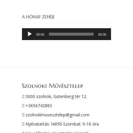
A HÓNAP ZENÉJE
Audió
00:00
00:00
lejátszó
Szolnoki Művésztelep
5000 szolnok, Gutenberg tér 12.
+3656742883
szolnokimuvesztelep@gmail.com
Nyitvatartás: Hétfő-Szombat: 9-16 óra