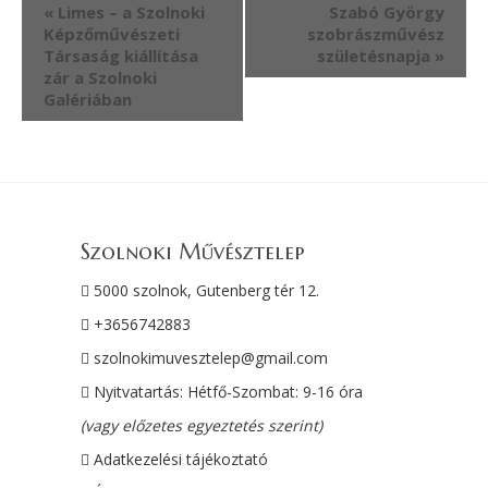
«
Limes – a Szolnoki
Szabó György
Képzőművészeti
szobrászművész
Társaság kiállítása
születésnapja
»
zár a Szolnoki
Galériában
Szolnoki Művésztelep
5000 szolnok, Gutenberg tér 12.
+3656742883
szolnokimuvesztelep@gmail.com
Nyitvatartás: Hétfő-Szombat: 9-16 óra
(vagy előzetes egyeztetés szerint)
Adatkezelési tájékoztató