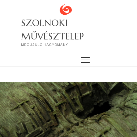
Skip
to
content
SZOLNOKI
MŰVÉSZTELEP
MEGÚJULÓ HAGYOMÁNY