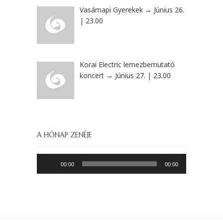
Vasárnapi Gyerekek → Június 26.
| 23.00
Korai Electric lemezbemutató
koncert → Június 27. | 23.00
A HÓNAP ZENÉJE
Audió
00:00
00:00
lejátszó