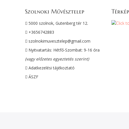
Szolnoki Művésztelep
Térkép
5000 szolnok, Gutenberg tér 12.
+3656742883
szolnokimuvesztelep@gmail.com
Nyitvatartás: Hétfő-Szombat: 9-16 óra
(vagy előzetes egyeztetés szerint)
Adatkezelési tájékoztató
ÁSZF