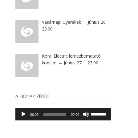
Vasárnapi Gyerekek → Június 26. |
23.00
Korai Electric lemezbemutató
koncert → Június 27. | 23.00
A HÓNAP ZENÉJE
Audió
A
00:00
00:00
lejátszó
hangerő
növeléséhez,
illetőleg