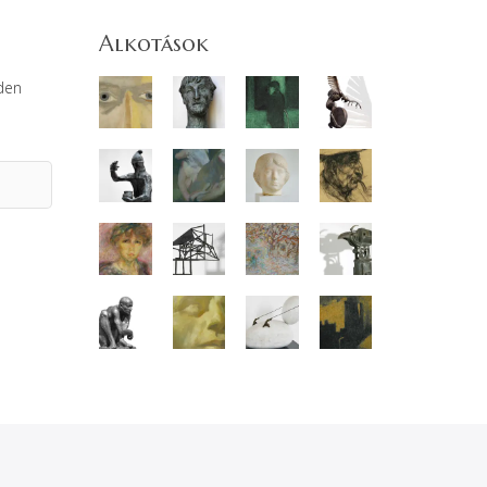
Alkotások
den