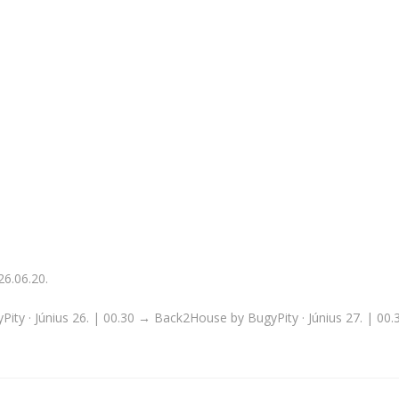
6.06.20.
ity · Június 26. | 00.30 → Back2House by BugyPity · Június 27. | 00.