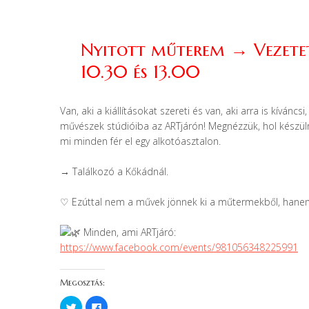
Nyitott műterem → Vezetett
10.30 és 13.00
Van, aki a kiállításokat szereti és van, aki arra is kívánc
művészek stúdióiba az ARTjárón! Megnézzük, hol készül
mi minden fér el egy alkotóasztalon.
→ Találkozó a Kőkádnál.
♡ Ezúttal nem a művek jönnek ki a műtermekből, han
Minden, ami ARTjáró:
https://www.facebook.com/events/981056348225991
Megosztás:
K
F