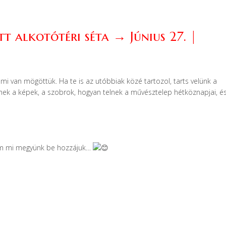
 alkotótéri séta → Június 27. |
si, mi van mögöttük. Ha te is az utóbbiak közé tartozol, tarts velünk a
nek a képek, a szobrok, hogyan telnek a művésztelep hétköznapjai, é
em mi megyünk be hozzájuk…