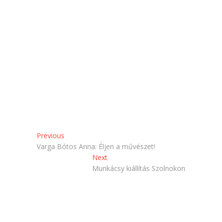
)
Post
Previous
Previous
post:
Varga Bótos Anna: Éljen a művészet!
navigation
Next
Next
post:
Munkácsy kiállítás Szolnokon