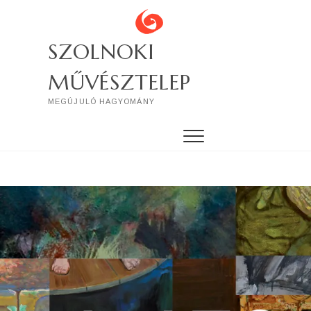
Skip
to
content
SZOLNOKI
MŰVÉSZTELEP
MEGÚJULÓ HAGYOMÁNY