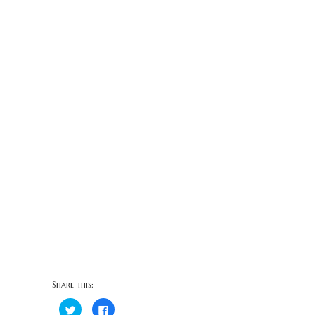
Share this:
C
C